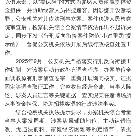
克俱乐部，以“卖保险”的方式为参赌人员输赢提供资
金担保，并协助经营人员招揽赌客。因涉嫌开设赌场
罪，公安机关对其依法刑事立案。案件移送人民检察
院审查后，检察机关综合全案情节依法作出不起诉决
定，同步下发《行刑反向衔接案件防范“小过重罚”提
示函》，督促公安机关依法开展后续行政核查处置工
作。
2025年9月，公安机关严格落实行刑反向衔接工
作机制，对该案启动行政补充调查程序。办案单位全
面调取原有刑事侦查卷宗，重新开展询问核实、证据
固定等调查取证工作，完整收集经营台账、当事人陈
述、涉案人员证言等关键证据，查实倪某在赌博场所
从事资金担保、协助招揽客源的行政违法事实。
结合检察机关执法提示要求，办案机关综合考量
当事人案发周期、涉案从属辅助地位、主动认错悔
改、无违法前科、家庭经济困难等酌定情节，依据