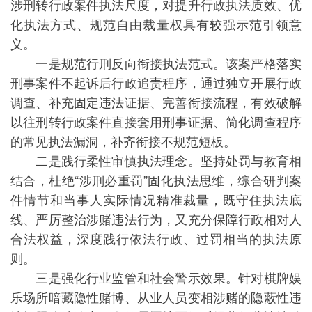
涉刑转行政案件执法尺度，对提升行政执法质效、优
化执法方式、规范自由裁量权具有较强示范引领意
义。
一是规范行刑反向衔接执法范式。该案严格落实
刑事案件不起诉后行政追责程序，通过独立开展行政
调查、补充固定违法证据、完善衔接流程，有效破解
以往刑转行政案件直接套用刑事证据、简化调查程序
的常见执法漏洞，补齐衔接不规范短板。
二是践行柔性审慎执法理念。坚持处罚与教育相
结合，杜绝“涉刑必重罚”固化执法思维，综合研判案
件情节和当事人实际情况精准裁量，既守住执法底
线、严厉整治涉赌违法行为，又充分保障行政相对人
合法权益，深度践行依法行政、过罚相当的执法原
则。
三是强化行业监管和社会警示效果。针对棋牌娱
乐场所暗藏隐性赌博、从业人员变相涉赌的隐蔽性违