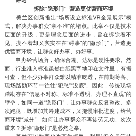
评论
拆除“隐形门” 营造更优营商环境
美兰区创新推出“场所设立标准VR全景展示”模
式，解决办事群众“拿不准”的堵点。此举不仅是技术
层面的升级，更是理念层面的进步，旨在拆除看不
见、摸不着却又实实在在“碍事”的“隐形门”，营造更
优营商环境，让群众好办事、办好事。
申办经营场所，确保合规、达标是硬性要求。然
而，行业准入标准虽然白纸黑字地印在文件里，有据
可查，但不少办事群众难以精准吃透，在前期筹备、
现场踏勘环节中往往“犯愁”“没底”。因此，传统现场
踏勘存在“信息不对称、标准不透明、办理不直观”的
壁垒，如同一道“隐形门”，让办事群众反复整改、多
次跑腿，既增加其筹建成本，又拖慢审批进度，给营
商环境“减分”。如何让办事群众不再徒劳无功、次次
重来？拆除“隐形门”是必然之举。