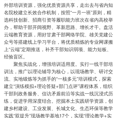
外部培训资源，强化优质资源共享，走出去与省内知
名院校建立长效合作机制，按照“一月一班”原则，精
选科技创新、招商引资等履职能力班次在省内高校举
办，帮助干部开阔视野、革新思路、增长才干。盘活
云端教育资源，用好甘肃干部网络学院、雄关党建公
众号等搭建线上学习平台，将优质精炼的专业网课搬
上“云端”定期推送，补齐干部知识弱项、能力短板、
经验盲区。
聚焦实战化，增强培训适用度。实行一线干部培
训法，推广以理论辅导为核心，以现场教学、研讨交
流、实地锻炼等为抓手的“一核多元”培训模式，探索
建立“演练模拟+理论答疑+部门点评”课程体系，组织
干部到政务服务、信访矛盾前沿等实战一线沉浸式历
练，促进学用深度结合。挖掘本土实践研学资源，创
建乡村建设、工业发展、长城文化、生态环保等教学
实践“双提升”现场教学基地17个，实现“理论教学+实