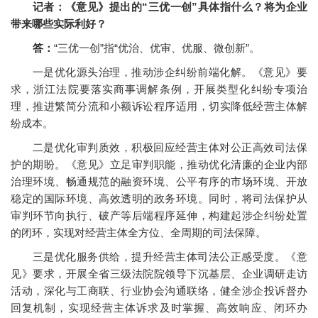
记者：《意见》提出的“三优一创”具体指什么？将为企业
带来哪些实际利好？
答：
“三优一创”指“优治、优审、优服、微创新”。
一是优化源头治理，推动涉企纠纷前端化解。《意见》要
求，浙江法院要落实商事调解条例，开展类型化纠纷专项治
理，推进繁简分流和小额诉讼程序适用，切实降低经营主体解
纷成本。
二是优化审判质效，积极回应经营主体对公正高效司法保
护的期盼。《意见》立足审判职能，推动优化清廉的企业内部
治理环境、畅通规范的融资环境、公平有序的市场环境、开放
稳定的国际环境、高效透明的政务环境。同时，将司法保护从
审判环节向执行、破产等后端程序延伸，构建起涉企纠纷处置
的闭环，实现对经营主体全方位、全周期的司法保障。
三是优化服务供给，提升经营主体司法公正感受度。《意
见》要求，开展全省三级法院院领导下沉基层、企业调研走访
活动，深化与工商联、行业协会沟通联络，健全涉企投诉督办
回复机制，实现经营主体诉求及时掌握、高效响应、闭环办