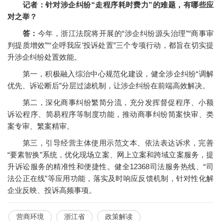
记者：针对涉企纠纷“走程序耗时费力”的难题，有哪些应
对之举？
答：
今年，浙江法院将开展的“涉企纠纷源头治理”“商事审
判提质增效”“‘企呼我应’投诉处置”三个专项行动，都旨在切实提
升涉企纠纷处置效能。
第一，积极融入综治中心规范化建设，健全涉企纠纷“调解
优先、诉讼断后”分层过滤机制，让涉企纠纷在前端高效解决。
第二，深化商事纠纷繁简分流，充分发挥督促程序、小额
诉讼程序、简易程序等制度功能，推动商事纠纷简案快审、类
案专审、繁案精审。
第三，引导经营主体使用示范文本、依法表达诉求，完善
“要素智换”系统，优化现场立案、网上立案和跨域立案服务，提
升诉讼服务的精准性和便捷性。健全12368司法服务热线、“司
法公正在线”等应用功能，落实及时响应反馈机制，针对性化解
企业反映、投诉高频事项。
营商环境
浙江省
政策解读