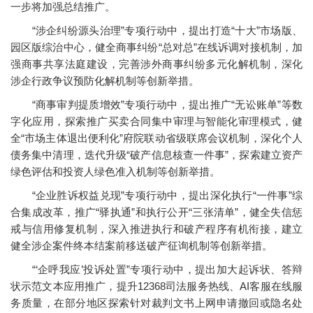
一步将加强总结推广。
“涉企纠纷源头治理”专项行动中，提出打造“十大”市场版、
园区版综治中心，健全商事纠纷“总对总”在线诉调对接机制，加
强商事共享法庭建设，完善涉外商事纠纷多元化解机制，深化
涉企行政争议预防化解机制等创新举措。
“商事审判提质增效”专项行动中，提出推广“无讼账单”等数
字化应用，探索推广买卖合同集中审理与智能化审理模式，健
全“市场主体退出便利化”府院联动省级联席会议机制，深化个人
债务集中清理，迭代升级“破产信息核查一件事”，探索建立资产
绿色评估和投资人绿色准入机制等创新举措。
“企业胜诉权益兑现”专项行动中，提出深化执行“一件事”综
合集成改革，推广“驿执通”和执行公开“三张清单”，健全失信惩
戒与信用修复机制，深入推进执行和破产程序有机衔接，建立
健全涉企案件终本结案前移送破产征询机制等创新举措。
“‘企呼我应’投诉处置”专项行动中，提出加大起诉状、答辩
状示范文本应用推广，提升12368司法服务热线、AI客服在线服
务质量，在部分地区探索针对裁判文书上网申请撤回或隐名处