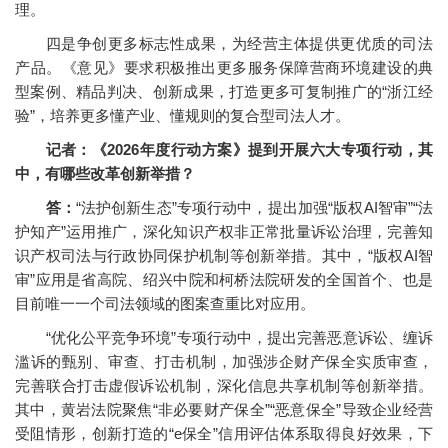
理。
四是争创更多标志性成果，为经营主体提供更优质的司法
产品。《意见》要求积极推出更多服务保障营商环境建设的典
型案例、精品判决、创新成果，打造更多可复制推广的“浙江经
验”，培养更多懂产业、懂规则的复合型司法人才。
记者：《2026年度行动方案》提到开展六大专项行动，其
中，有哪些改革创新举措？
答：
“法护创新生态”专项行动中，提出加强“版权AI智审”“法
护知产”运用推广，深化知识产权非正常批量诉讼治理，完善知
识产权司法与行政协同保护机制等创新举措。其中，“版权AI智
审”应用是省高院、绍兴中院和柯桥法院研发的全国首个、也是
目前唯一一个司法领域的图案查重比对应用。
“优化公平竞争环境”专项行动中，提出完善恶意诉讼、缠诉
滥诉的甄别、审查、打击机制，加强涉企财产保全实质审查，
完善联合打击虚假诉讼机制，深化信息共享机制等创新举措。
其中，黄岩法院聚焦“非必要财产保全”“恶意保全”导致企业经营
受阻情形，创新打造的“e保全”信用评估体系取得良好效果，下