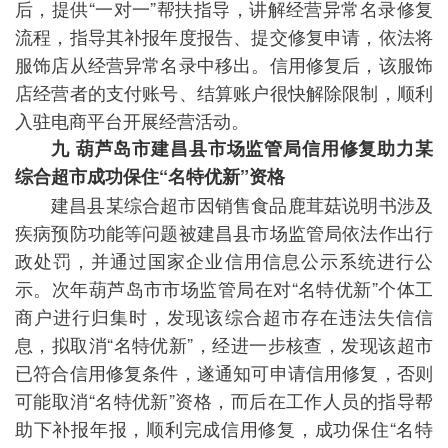
后，提供“一对一”帮扶指导，讲解经营异常名录修复
流程，指导其补报年度报告、提交修复申请，依法将
服饰店从经营异常名录中移出。信用修复后，该服饰
店经营者的支付账号、结算账户很快解除限制，顺利
入驻电商平台开展经营活动。
九 葫芦岛市建昌县市场监管局信用修复助力某
综合超市成功保住“
名特优新
”资格
建昌县某综合超市因销售食品鹿茸菇说明书涉及
疾病预防功能等问题被建昌县市场监管局依法作出行
政处罚，并通过国家企业信用信息公示系统进行公
示。次年葫芦岛市市场监管局在对“名特优新”个体工
商户进行归集时，发现该综合超市存在违法失信信
息，拟取消“名特优新”，经进一步核查，发现该超市
已符合信用修复条件，遂通知可申请信用修复，否则
可能取消“名特优新”资格，而后在工作人员的指导帮
助下补报年报，顺利完成信用修复，成功保住“名特