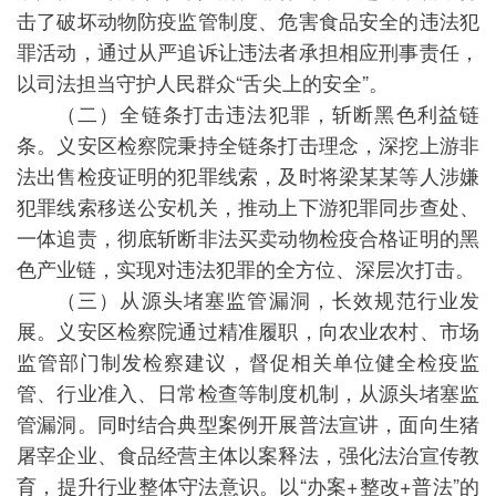
击了破坏动物防疫监管制度、危害食品安全的违法犯
罪活动，通过从严追诉让违法者承担相应刑事责任，
以司法担当守护人民群众“舌尖上的安全”。
（二）全链条打击违法犯罪，斩断黑色利益链
条。义安区检察院秉持全链条打击理念，深挖上游非
法出售检疫证明的犯罪线索，及时将梁某某等人涉嫌
犯罪线索移送公安机关，推动上下游犯罪同步查处、
一体追责，彻底斩断非法买卖动物检疫合格证明的黑
色产业链，实现对违法犯罪的全方位、深层次打击。
（三）从源头堵塞监管漏洞，长效规范行业发
展。义安区检察院通过精准履职，向农业农村、市场
监管部门制发检察建议，督促相关单位健全检疫监
管、行业准入、日常检查等制度机制，从源头堵塞监
管漏洞。同时结合典型案例开展普法宣讲，面向生猪
屠宰企业、食品经营主体以案释法，强化法治宣传教
育，提升行业整体守法意识。以“办案+整改+普法”的