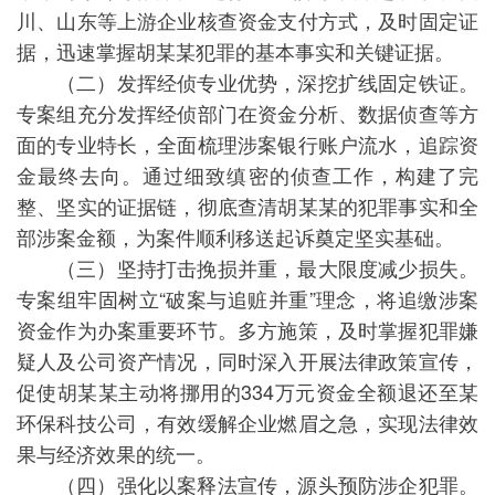
川、山东等上游企业核查资金支付方式，及时固定证
据，迅速掌握胡某某犯罪的基本事实和关键证据。
（二）发挥经侦专业优势，深挖扩线固定铁证。
专案组充分发挥经侦部门在资金分析、数据侦查等方
面的专业特长，全面梳理涉案银行账户流水，追踪资
金最终去向。通过细致缜密的侦查工作，构建了完
整、坚实的证据链，彻底查清胡某某的犯罪事实和全
部涉案金额，为案件顺利移送起诉奠定坚实基础。
（三）坚持打击挽损并重，最大限度减少损失。
专案组牢固树立“破案与追赃并重”理念，将追缴涉案
资金作为办案重要环节。多方施策，及时掌握犯罪嫌
疑人及公司资产情况，同时深入开展法律政策宣传，
促使胡某某主动将挪用的334万元资金全额退还至某
环保科技公司，有效缓解企业燃眉之急，实现法律效
果与经济效果的统一。
（四）强化以案释法宣传，源头预防涉企犯罪。