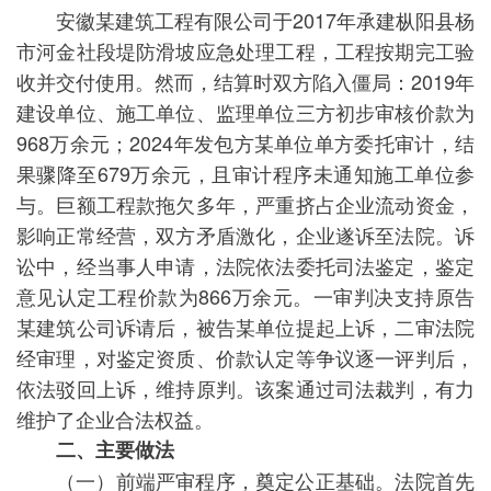
安徽某建筑工程有限公司于2017年承建枞阳县杨
市河金社段堤防滑坡应急处理工程，工程按期完工验
收并交付使用。然而，结算时双方陷入僵局：2019年
建设单位、施工单位、监理单位三方初步审核价款为
968万余元；2024年发包方某单位单方委托审计，结
果骤降至679万余元，且审计程序未通知施工单位参
与。巨额工程款拖欠多年，严重挤占企业流动资金，
影响正常经营，双方矛盾激化，企业遂诉至法院。诉
讼中，经当事人申请，法院依法委托司法鉴定，鉴定
意见认定工程价款为866万余元。一审判决支持原告
某建筑公司诉请后，被告某单位提起上诉，二审法院
经审理，对鉴定资质、价款认定等争议逐一评判后，
依法驳回上诉，维持原判。该案通过司法裁判，有力
维护了企业合法权益。
二、主要做法
（一）前端严审程序，奠定公正基础。法院首先