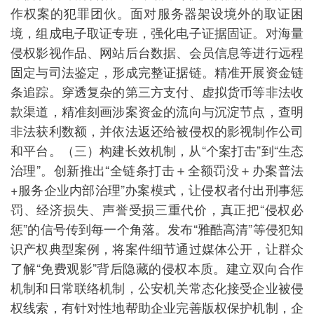
作权案的犯罪团伙。面对服务器架设境外的取证困
境，组成电子取证专班，强化电子证据固证。对海量
侵权影视作品、网站后台数据、会员信息等进行远程
固定与司法鉴定，形成完整证据链。精准开展资金链
条追踪。穿透复杂的第三方支付、虚拟货币等非法收
款渠道，精准刻画涉案资金的流向与沉淀节点，查明
非法获利数额，并依法返还给被侵权的影视制作公司
和平台。（三）构建长效机制，从“个案打击”到“生态
治理”。创新推出“全链条打击＋全额罚没＋办案普法
+服务企业内部治理”办案模式，让侵权者付出刑事惩
罚、经济损失、声誉受损三重代价，真正把“侵权必
惩”的信号传到每一个角落。发布“雅酷高清”等侵犯知
识产权典型案例，将案件细节通过媒体公开，让群众
了解“免费观影”背后隐藏的侵权本质。建立双向合作
机制和日常联络机制，公安机关常态化接受企业被侵
权线索，有针对性地帮助企业完善版权保护机制，企