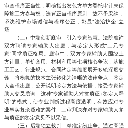
审查程序正当性，明确指出发包方单方委托审计未保
障施工方参与权，违背正当程序原则，故不予采纳，
坚决维护市场诚信与程序公正，彰显“法治护企”立
场。
（二）中端创新庭审，引入专家智慧。法院准许
双方聘请专家辅助人出庭，与鉴定人形成“二元专
家”同堂质证格局。庭审中，双方专家辅助人围绕土
方计量、单价套用、材料利用等七项核心争议，从施
工工艺、行业规范、合同约定等维度展开多轮深度交
锋，将模糊的技术主张转化为清晰的法律争点。鉴定
人全程出庭，公开说明鉴定方法与依据，接受专家辅
助人交叉质询。这种“专家辅助人对抗质证+鉴定人释
明”的模式，使专业判断过程高度透明，有效应对专
业事实复杂疑难的案件。二审判决亦对专家辅助人参
与质证的鉴定意见予以采信。
（三）后端独立裁判，精准定纷止争。通过高强