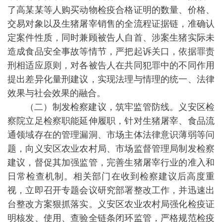
了高某某等人购买动物检疫合格证明的数量、价格、
交易对象以及生猪屠宰销售的全流程证据链，准确认
定案件性质，同时兼顾被告人自首、涉案生猪实际未
造成食品安全事故等情节，严把起诉关口，依据罪责
刑相适应原则，对各被告人在共同犯罪中的不同作用
提出差异化量刑建议，实现法理与情理的统一、法律
效果与社会效果的融合。
（二）制发检察建议，筑牢监管防线。义安区检
察院立足检察职能延伸履职，针对生猪屠宰、食品流
通领域存在的管理漏洞、市场主体法律意识薄弱等问
题，向义安区农业农村局、市场监督管理局制发检察
建议，督促其加强监管，完善生猪屠宰行业的准入和
日常检查机制。相关部门在收到检察建议后高度重
视，立即召开专题会议研究部署整改工作，并迅速出
台整改方案狠抓落实。义安区农业农村局强化检疫证
明核发、使用、查验全链条闭环监管，严格规范检疫