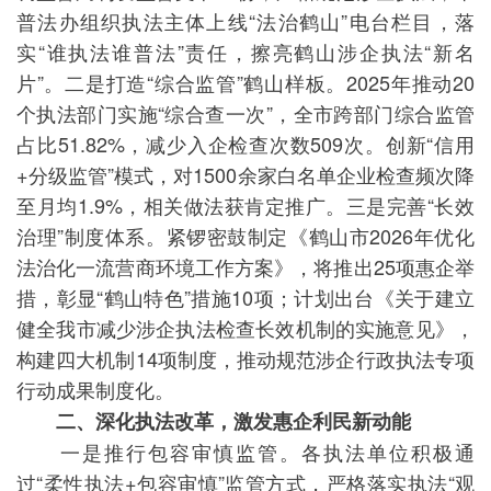
普法办组织执法主体上线“法治鹤山”电台栏目，落
实“谁执法谁普法”责任，擦亮鹤山涉企执法“新名
片”。二是打造“综合监管”鹤山样板。2025年推动20
个执法部门实施“综合查一次”，全市跨部门综合监管
占比51.82%，减少入企检查次数509次。创新“信用
+分级监管”模式，对1500余家白名单企业检查频次降
至月均1.9%，相关做法获肯定推广。三是完善“长效
治理”制度体系。紧锣密鼓制定《鹤山市2026年优化
法治化一流营商环境工作方案》，将推出25项惠企举
措，彰显“鹤山特色”措施10项；计划出台《关于建立
健全我市减少涉企执法检查长效机制的实施意见》，
构建四大机制14项制度，推动规范涉企行政执法专项
行动成果制度化。
二、深化执法改革，激发惠企利民新动能
一是推行包容审慎监管。各执法单位积极通
过“柔性执法+包容审慎”监管方式，严格落实执法“观