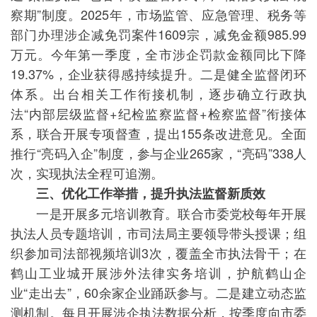
察期”制度。2025年，市场监管、应急管理、税务等
部门办理涉企减免罚案件1609宗，减免金额985.99
万元。今年第一季度，全市涉企罚款金额同比下降
19.37%，企业获得感持续提升。二是健全监督闭环
体系。出台相关工作衔接机制，逐步确立行政执
法“内部层级监督+纪检监察监督+检察监督”衔接体
系，联合开展专项督查，提出155条改进意见。全面
推行“亮码入企”制度，参与企业265家，“亮码”338人
次，实现执法全程可追溯。
三、优化工作举措，提升执法监督新质效
一是开展多元培训教育。联合市委党校每年开展
执法人员专题培训，市司法局主要领导带头授课；组
织参加司法部视频培训3次，覆盖全市执法骨干；在
鹤山工业城开展涉外法律实务培训，护航鹤山企
业“走出去”，60余家企业踊跃参与。二是建立动态监
测机制。每月开展涉企执法数据分析，按季度向市委