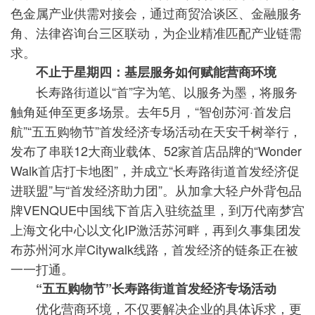
色金属产业供需对接会，通过商贸洽谈区、金融服务
角、法律咨询台三区联动，为企业精准匹配产业链需
求。
不止于星期四：基层服务如何赋能营商环境
长寿路街道以“首”字为笔、以服务为墨，将服务
触角延伸至更多场景。去年5月，“智创苏河·首发启
航”“五五购物节”首发经济专场活动在天安千树举行，
发布了串联12大商业载体、52家首店品牌的“Wonder
Walk首店打卡地图”，并成立“长寿路街道首发经济促
进联盟”与“首发经济助力团”。从加拿大轻户外背包品
牌VENQUE中国线下首店入驻统益里，到万代南梦宫
上海文化中心以文化IP激活苏河畔，再到久事集团发
布苏州河水岸Citywalk线路，首发经济的链条正在被
一一打通。
“五五购物节”长寿路街道首发经济专场活动
优化营商环境，不仅要解决企业的具体诉求，更