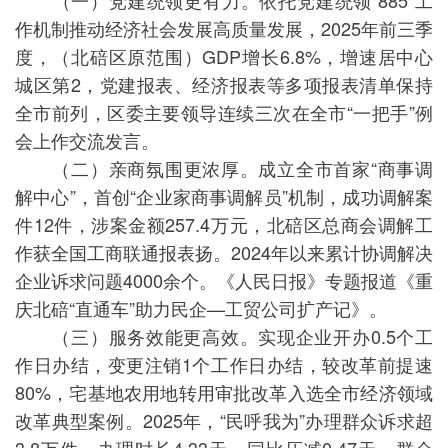
（一）党建统领更有力。依托党建统领“885”工
作机制推动经济社会发展高质量发展，2025年前三季
度，（北碚区原范围）GDP增长6.8%，增速居中心
城区第2，党建报表、经济报表等多项报表清单保持
全市前列，区委主要领导连续三次在全市“一把手”例
会上作交流发言。
（二）亲商氛围更浓厚。成立全市首家“商事调
解中心”，首创“企业家商事调解员”机制，成功调解案
件12件，涉案金额257.4万元，北碚区总商会调解工
作获全国工商联通报表扬。2024年以来累计协调解决
企业诉求问题4000余个。《人民日报》专题报道《重
庆北碚“直通车”助力民企—工贸公司扩产记》。
（三）服务效能更高效。实现企业开办0.5个工
作日办结，变更注销1个工作日办结，较改革前提速
80%，宅基地农用地转用审批改革入选全市经济领域
改革典型案例。2025年，“民呼我为”办理群众诉求超