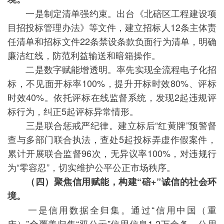
一是制定清单强约束。出台《北碚区工程建设项
目招投标管理办法》等文件，建立招标人12条主体责
任清单和招标文件22条禁设条款负面行为清单，明确
廉洁红线，防范利益输送和暗箱操作。
二是数字赋能增透明。率先实现全流程电子化招
标，不见面开标率100%，提升开标时效80%、评标
时效40%。依托评标在线监督系统，发现2起违规评
标行为，纠正5起评标异常情形。
三是联合惩戒严纪律。建立标后“红黄牌”预警督
查与多部门联合执法，查处5起投标弄虚作假案件，
累计开展联合监督96次，无异议率100%，对违规行
为“零容忍”，切实维护公平公正市场秩序。
（四）聚焦信用赋能，构建“碚+”诚信的社会环
境。
一是信用数据全归集。通过“信用中国（重
庆）”全覆盖归集“双公示”信用信息1.2万余条、公用