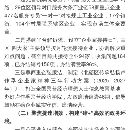
络，29位区领导对口服务六条产业链58家重点企业，
477名服务专员“一对一”对接规上工业企业，17个镇
街、104个村居联系辖区企业，实现市场主体全覆
盖。
二是搭建平台解诉求。设立“企业家接待日”，由
区“四大家”主要领导按月轮流接待企业，协调解决重
难点问题，截至目前共接待企业94家，收集问题164
项，已办结销号156项，办结满意率96%。
三是尊商重企弘廉洁。制定《北碚区传承弘扬卢
作孚企业家精神三年行动方案（2025—2027
年）》，打造全国民营经济理想人士信念教育基地，
办好卢作孚民营经济学院，发放廉洁锦囊46期，倡导
鼓励在碚企业诚实守信、廉洁经营。
（二）聚焦提速增效，构建“碚+”高效的政务环
境。
一是公平准入破壁垒。全面落实市场准入负面清