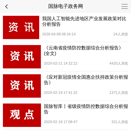
国脉电子政务网
我国人工智能先进地区产业发展政策对比
分析报告
2026-04-08 08:34:14
24人浏览
《云南省疫情防控数据综合分析报告》
(全文)
2020-02-21 14:32:22
4420人浏览
《应对新冠疫情全国惠企扶持政策分析报
告》
2020-02-19 17:41:32
1372人浏览
国脉智库丨省级疫情防控数据综合分析报
告
2020-02-19 17:08:47
331人浏览