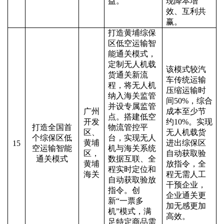
益。
现降本增
效、互利共
赢。
打造黄埔综保
区低空运输智
能通关模式，
定制无人机载
该模式较汽
货通关新流
车传统运输
程，将无人机
压缩运输时
纳入海关监管
间
50%
，综合
并设专属监管
广州
成本至少节
点。搭建低空
开发
约
10%
。实现
打造全国首
物流管控平
区、
无人机载货
个综保区低
台，实现无人
黄埔
进出综保区
15
空运输智能
机与海关系统
区，
自动获取验
通关模式
数据互联、全
黄埔
放指令，全
程实时定位和
海关
程无需人工
自动获取验放
干预企业，
指令。创
企业通关更
新
“
一票多
加无感更加
机
”
模式，满
高效。
足特定商品需