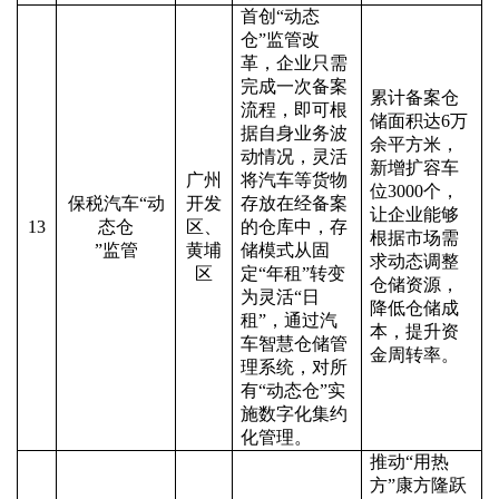
首创
“
动态
仓
”
监管改
革，企业只需
完成一次备案
累计备案仓
流程，即可根
储面积达
6
万
据自身业务波
余平方米，
动情况，灵活
新增扩容车
广州
将汽车等货物
位
3000
个，
保税汽车
“
动
开发
存放在经备案
让企业能够
13
态仓
区、
的仓库中，存
根据市场需
”
监管
黄埔
储模式从固
求动态调整
区
定
“
年租
”
转变
仓储资源，
为灵活
“
日
降低仓储成
租
”
，通过汽
本，提升资
车智慧仓储管
金周转率。
理系统，对所
有
“
动态仓
”
实
施数字化集约
化管理。
推动
“
用热
方
”
康方隆跃