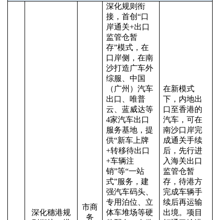
深化规则衔
接，首创
“口
岸通关+出口
监管仓暂
存”模式，在
口岸侧，在南
沙打造广车外
综服、中国
（广州）汽车
在新模式
出口、唯普
下，内地出
云、蓝威达等
口至香港的
4家汽车出口
汽车，可在
服务基地，提
南沙口岸完
供“新车上牌
成通关手续
+转移待出口
后，先行进
+车辆注
入海关出口
销”等“一站
监管仓暂
式”服务，建
存，待港方
强汽车码头、
完成车辆手
专用泊位、立
续后再运输
市商
深化穗港规
体车堆场等硬
出境。项目
务