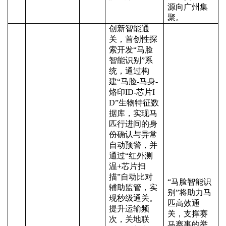
源向广州集
聚。
创新智能通
关，首创性探
索开发
“马脸
智能识别”系
统，通过构
建“马脸-马身-
烙印ID-芯片I
D”生物特征数
据库，实现马
匹行进间的身
份确认与异常
自动预警，并
通过“红外测
温+芯片扫
描”自动比对
“马脸智能识
辅助监管，实
别”将助力马
现秒级通关。
匹高效通
提升运输频
关，支撑赛
次，关地联
马赛事的举