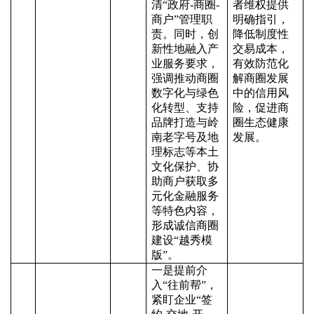
清
“政府-商圈-
者维权提供
商户”管理职
明确指引，
责。同时，创
降低制度性
新性地融入产
交易成本，
业服务要求，
有效防范化
强调推动商圈
解商圈发展
数字化与绿色
中的信用风
化转型、支持
险，促进商
品牌打造与岭
圈生态健康
南老字号及地
发展。
理标志等本土
文化保护、协
助商户获取多
元化金融服务
等特色内容，
形成诚信商圈
建设“越秀模
版”。
一是提前介
入
“往前帮”，
紧盯企业“签