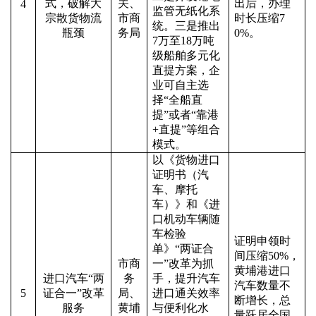
式，破解大
关、
出后，办理
4
监管无纸化系
宗散货物流
市商
时长压缩
7
统。三是推出
瓶颈
务局
0%。
7万至18万吨
级船舶多元化
直提方案，企
业可自主选
择“全船直
提”或者“靠港
+直提”等组合
模式。
以《货物进口
证明书（汽
车、摩托
车）》和《进
口机动车辆随
车检验
证明申领时
单》
“
两证合
间压缩
50%
，
市商
一
”
改革为抓
黄埔港进口
进口汽车
“
两
务
手，提升汽车
汽车数量不
5
证合一
”
改革
局、
进口通关效率
断增长，总
服务
黄埔
与便利化水
量跃居全国