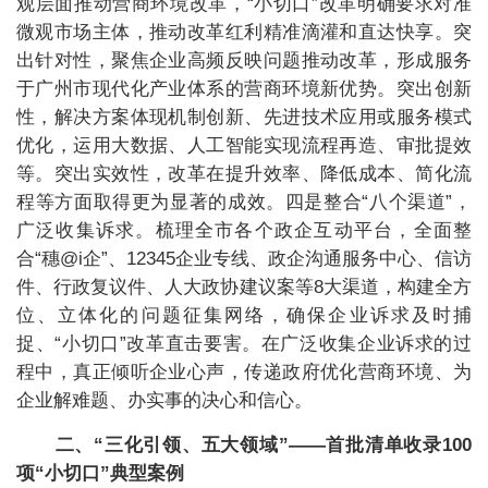
观层面推动营商环境改革，“小切口”改革明确要求对准
微观市场主体，推动改革红利精准滴灌和直达快享。突
出针对性，聚焦企业高频反映问题推动改革，形成服务
于广州市现代化产业体系的营商环境新优势。突出创新
性，解决方案体现机制创新、先进技术应用或服务模式
优化，运用大数据、人工智能实现流程再造、审批提效
等。突出实效性，改革在提升效率、降低成本、简化流
程等方面取得更为显著的成效。四是整合“八个渠道”，
广泛收集诉求。梳理全市各个政企互动平台，全面整
合“穗@i企”、12345企业专线、政企沟通服务中心、信访
件、行政复议件、人大政协建议案等8大渠道，构建全方
位、立体化的问题征集网络，确保企业诉求及时捕
捉、“小切口”改革直击要害。在广泛收集企业诉求的过
程中，真正倾听企业心声，传递政府优化营商环境、为
企业解难题、办实事的决心和信心。
二、“三化引领、五大领域”——首批清单收录100
项“小切口”典型案例