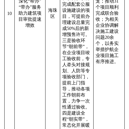
深化
“帮办”
笼；推动31
完成配套公服
“带办”服务
个项目顺利
海珠
设施建设的项
助力建筑项
完成联合验
10
区
目，可提前办
目审批提速
收；为相关
理建设总量完
增效
企业协调解
成50%后的新
决施工建设
增预售许可。
问题20余
三是验收环
个，以务实
节“朝前带”，
举措护航企
在企业项目竣
业项目施工
工验收前，专
有序推进。
人牵头对接规
划、人防等专
项验收部门，
提前上门指
导，推动各项
工作朝前布
置，力争一次
性通过验收。
四是建设全
程“朝实带”，
常态化开展暖