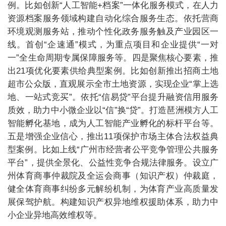
例。比如创新“人工智能+档案”一体化服务模式，在人力
资源档案服务领域构建自动化综合服务生态。依托营商
环境观测服务站，推动个性化政务服务触及产业园区一
线。首创“企速通”模式，为重点项目和企业提供“一对
一”全生命周期专属保障服务等。四是聚焦核心要素，推
出21项优化要素供给典型案例。比如创新推出招商土地
超市公众版，直观展示全市土地资源，实现企业“掌上选
地、一站式竞买”。依托“信易贷”平台提升融资信用服务
质效，助力中小微企业以“信”换“贷”。打造琶洲模方人工
智能孵化基地，成为人工智能产业孵化的标杆平台等。
五是增强企业信心，推出11项保护市场主体合法权益典
型案例。比如上线“广州市经营者公平竞争管理公共服务
平台”，提供全景化、公益性竞争合规法律服务。设立广
州体育商事仲裁院及全运会商事（知识产权）仲裁庭，
健全体育商事纠纷多元解纷机制，为体育产业高质量发
展保驾护航。构建知识产权异地维权援助体系，助力中
小企业异地高效维权等。