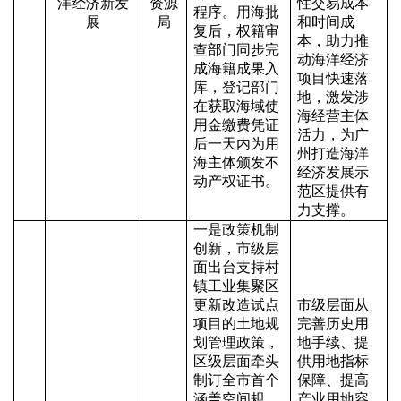
洋经济新发
资源
性交易成本
程序。用海批
展
局
和时间成
复后，权籍审
本，助力推
查部门同步完
动海洋经济
成海籍成果入
项目快速落
库，登记部门
地，激发涉
在获取海域使
海经营主体
用金缴费凭证
活力，为广
后一天内为用
州打造海洋
海主体颁发不
经济发展示
动产权证书。
范区提供有
力支撑。
一是政策机制
创新，市级层
面出台支持村
镇工业集聚区
更新改造试点
市级层面从
项目的土地规
完善历史用
划管理政策，
地手续、提
区级层面牵头
供用地指标
制订全市首个
保障、提高
涵盖空间规
产业用地容