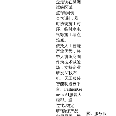
企走访在琶洲
试验区试
点“两周例
会”机制，及
时协调施工时
序、临时水电
气等施工堵点
难点。
依托人工智能
产业优势，将
中大纺织商圈
作为技术试验
场，支持企业
研发
AI找布
机、天工服装
智能制造云平
台、FashionGe
nesis AI服装大
模型。通
过“以销定
研”确保产品
累计服务服