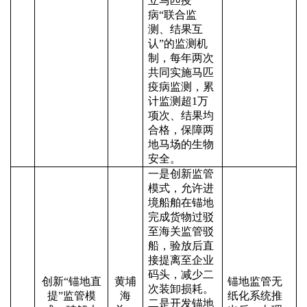
立马匹疫
病“联合监
测、结果互
认”的监测机
制，每年两次
共同实施马匹
疫病监测，累
计监测超1万
项次、结果均
合格，保障两
地马场的生物
安全。
一是创新监管
模式，允许进
境船舶在锚地
完成货物过驳
至海关监管驳
船，验放后直
接提离至企业
码头，减少二
创新
“锚地直
黄埔
锚地监管无
次装卸损耗。
提”监管模
海
纸化系统推
二是开发锚地