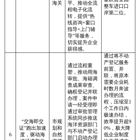
海关
平。推动全流
整车进口口
程电子化流
岸第二位。
转，提供
“
热
线咨询
+
窗口
指导
+
上门辅
导
”
等服务，
切实提升企业
获得感。
通过将不动
产登记服务
通过流程重
前置、并
塑，推动用海
联，将原本
审批、海籍调
需要企业耗
查成果审查、
时数月奔波
确权登记并联
办理的流
办理，案件申
程，压缩至
1
请一经受理即
个工作日内
通过审批管理
极速办结，
系统同步推送
“交海即交
市规
效率提升超
9
海洋资源部门
证”跑出加速
划和
0%
，极大降
与不动产登记
6
度，驱动海
自然
低企业制度
部门启动办理