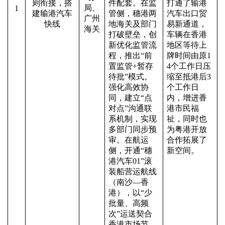
则衔接，搭
件配套。在监
打通了输港
局、
1
建输港汽车
管侧，穗港两
汽车出口贸
广州
快线
地海关及部门
易新通道，
海关
打破壁垒，创
车辆在香港
新优化监管流
地区等待上
程，推出“前
牌时间由原
1
置监管+暂存
4个工作日压
待批”模式。
缩至抵港后3
强化高效协
个工作日
同，建立“点
内，增进香
对点”沟通联
港市民福
系机制，实现
祉，同时也
多部门同步预
为粤港开放
审。在航运
合作拓展了
侧，开通“穗
新空间。
港汽车01”滚
装船营运航线
（南沙—香
港），以“少
批量、高频
次”运送契合
香港市场节