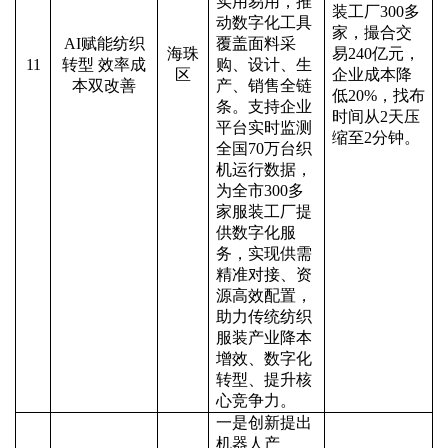
实用易用，推
装工厂
300多
动数字化工具
家，撮合交
AI赋能纺织
覆盖面料采
海珠
易240亿元，
11
转型 效率成
购、设计、生
区
企业成本降
本双改善
产、销售全链
低20%，找布
条。支持企业
时间从2天压
平台实时监测
缩至2分钟。
全国70万台织
机运行数据，
为全市300多
家服装工厂提
供数字化服
务，实现供需
精准对接、资
源高效配置，
助力传统纺织
服装产业降本
增效、数字化
转型、提升核
心竞争力。
一是创新提出
机器人产