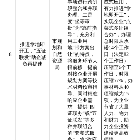
事项进行跨阶
成式应用，
段整合和并联
有力推进
“拿
办理。二是
地即开工”，
变“坐等审
实现企业“点
批”为“靠前指
菜式多证组
导”，充分利
合办”，办理
市规
用工业用
总时限从承
推进拿地即
划和
地“带方案出
诺14个工作
开工，
“五证
8
自然
让”的特点，
日（法定82
联发”助企减
资源
将服务环节大
个工作日）
负再提速
局
幅前移，提前
压缩至6个工
对接企业开展
作日，时限
规划方案等技
压缩57%，办
术材料预审指
事材料从40
导。同时精准
项缩减为15
响应企业需
项，为企业
求，提供“四
节省了大量
证联办”或“五
人力、物力
证联发”等多
和财力，助
种并联组合
力企业投资
的“套餐式服
建设更高效
务”，将“政府
便捷。