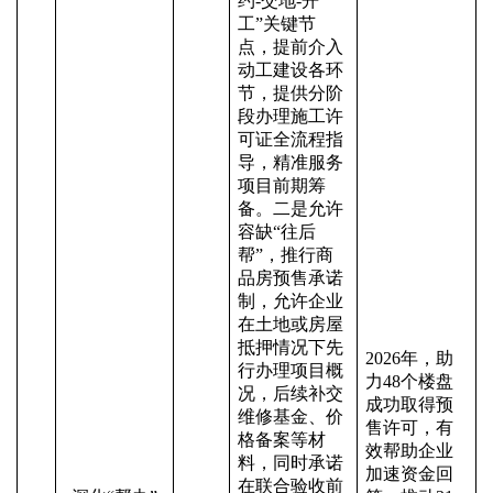
约-交地-开
工”关键节
点，提前介入
动工建设各环
节，提供分阶
段办理施工许
可证全流程指
导，精准服务
项目前期筹
备。二是允许
容缺“往后
帮”，推行商
品房预售承诺
制，允许企业
在土地或房屋
抵押情况下先
2026年，助
行办理项目概
力48个楼盘
况，后续补交
成功取得预
维修基金、价
售许可，有
格备案等材
效帮助企业
料，同时承诺
加速资金回
在联合验收前