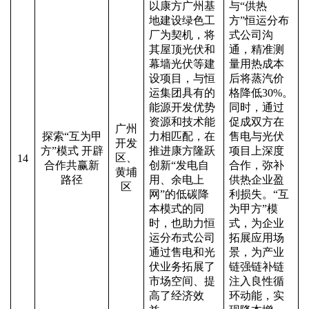
以康方广州基
与
“
供热
地建设绿色工
方
”
恒运分布
厂为契机，将
式公司沟
其屋顶光伏和
通，精准测
幕墙光伏等建
量用热成本
设项目，与恒
后将蒸汽价
运集团具有的
格降低
30%
。
能源开发优势
同时，通过
资源和技术能
促成双方在
广州
探索
“
互为甲
力相匹配，在
售电与光伏
开发
方
”
模式
开辟
推进康方隆跃
项目上深度
区、
14
合作共赢新
创新
“
发电自
合作，弥补
黄埔
路径
用、余电上
供热企业盈
区
网
”
的低碳降
利损失。
“
互
本模式的同
为甲方
”
模
时，也助力恒
式，为企业
运分布式公司
拓展应用场
通过售电和光
景，为产业
伏业务拓展了
链强链补链
市场空间、提
注入良性循
高了经济效
环动能，实