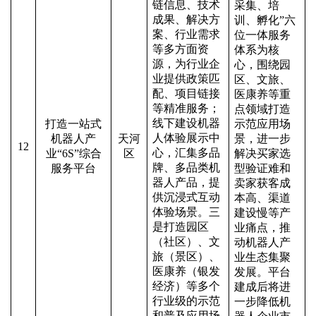
链信息、技术
采集、培
成果、解决方
训、孵化”六
案、行业需求
位一体服务
等多方面资
体系为核
源，为行业企
心，围绕园
业提供政策匹
区、文旅、
配、项目链接
医康养等重
等精准服务；
点领域打造
线下建设机器
打造一站式
示范应用场
人体验展示中
机器人产
天河
景，进一步
12
心，汇集多品
业
“6S”
综合
区
解决买家选
牌、多品类机
服务平台
型验证难和
器人产品，提
卖家获客成
供沉浸式互动
本高、渠道
体验场景。三
建设慢等产
是打造园区
业痛点，推
（社区）、文
动机器人产
旅（景区）、
业生态集聚
医康养（银发
发展。平台
经济）等多个
建成后将进
行业级的示范
一步降低机
和普及应用场