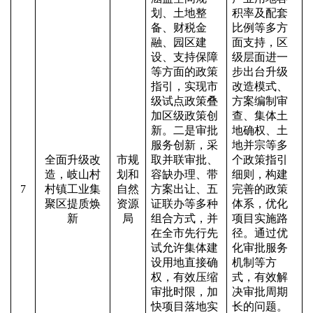
划、土地整
积率及配套
备、财税金
比例等多方
融、园区建
面支持，区
设、支持保障
级层面进一
等方面的政策
步出台升级
指引，实现市
改造模式、
级试点政策叠
方案编制审
加区级政策创
查、集体土
新。二是审批
地确权、土
服务创新，采
地并宗等多
全面升级改
市规
取并联审批、
个政策指引
造，岐山村
划和
容缺办理、带
细则，构建
7
村镇工业集
自然
方案出让、五
完善的政策
聚区提质焕
资源
证联办等多种
体系，优化
新
局
组合方式，并
项目实施路
在全市先行先
径。通过优
试允许集体建
化审批服务
设用地直接确
机制等方
权，有效压缩
式，有效解
审批时限，加
决审批周期
快项目落地实
长的问题。