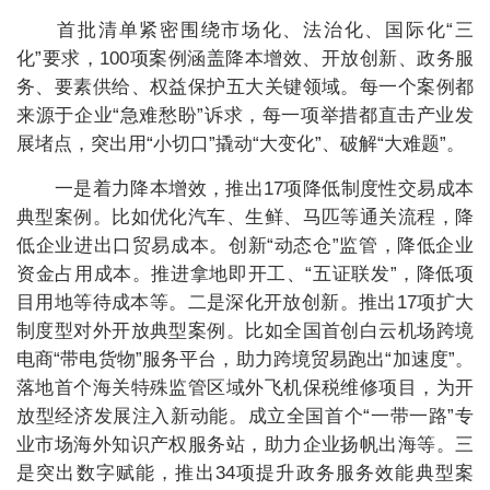
首批清单紧密围绕市场化、法治化、国际化“三
化”要求，100项案例涵盖降本增效、开放创新、政务服
务、要素供给、权益保护五大关键领域。每一个案例都
来源于企业“急难愁盼”诉求，每一项举措都直击产业发
展堵点，突出用“小切口”撬动“大变化”、破解“大难题”。
一是着力降本增效，推出17项降低制度性交易成本
典型案例。比如优化汽车、生鲜、马匹等通关流程，降
低企业进出口贸易成本。创新“动态仓”监管，降低企业
资金占用成本。推进拿地即开工、“五证联发”，降低项
目用地等待成本等。二是深化开放创新。推出17项扩大
制度型对外开放典型案例。比如全国首创白云机场跨境
电商“带电货物”服务平台，助力跨境贸易跑出“加速度”。
落地首个海关特殊监管区域外飞机保税维修项目，为开
放型经济发展注入新动能。成立全国首个“一带一路”专
业市场海外知识产权服务站，助力企业扬帆出海等。三
是突出数字赋能，推出34项提升政务服务效能典型案