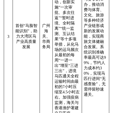
动，创新实
办，推动消
施“一次审
费与体育、
批、多次往
文化、旅游
返”“暂时进
等多种经济
境、全时隔
首创
“马脸智
广州
产业链形成
离”“统一监
能识别”，助
海
新的发展动
测、互认结
力大湾区马
关、
能，实现商
3
果”等十多项
产业高质量
市商
旅文体健融
举措，从化马
发展
务局
合发展。系
场的运马频次
统识别准确
从最初的每
率最高可达9
周“一进一
9%，节约人
出”增至“三进
力成本约3
三出”，进境
0%，实现马
马匹通关全程
匹行进间“无
运输时间由最
感查验”，无
初的7小时压
需停留秒速
缩至4.5小时左
通关。
右。加强疫病
监测，海关与
香港渔护署建