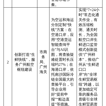
奏。
实现
“7×24小
时”常态化通
为空运和海运
关作业，有
分别定制
“快
效压缩检
线”方案：在
测、通关时
空港口岸，应
长，为全国
用“空港货运
航空口岸生
智能查缉平
鲜进口监管
台”与AI识
模式创新提
市商
创新打造
“生
图，将查验疑
供“广州样
务
鲜快线”，服
难处置时长压
本”，推动广
局、
2
务广州航空
缩约27%；在
州从“生鲜进
广州
枢纽建设
海港口岸，依
口口
海关
托南沙国际冷
岸”向“全球
链全国最大的
生鲜贸易枢
查验平台，引
纽”跨越，以
导企业用
更加稳定可
好“提前申
靠的服务品
报”“船边直
质吸引全球
提”等措施。
生鲜贸易资