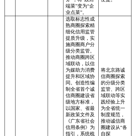
端菜”变为“企
业点菜”。
选取标志性成
熟商圈探索精
细化信用监管
提质升级，实
施商圈商户分
级分类监管。
推动商圈跨区
域联动，以信
为媒助力消费
将北京路诚
提升和区域协
信商圈探索
同。创造性编
的分级分类
制全省首个诚
监管、跨区
信商圈建设省
域联动等实
级地方标准，
践经验上升
以国家、省最
为全省统一
新政策文件及
制度规范，
《广东省社会
推动诚信商
信用条例》为
圈建设从
“各
指引，系统梳
自探