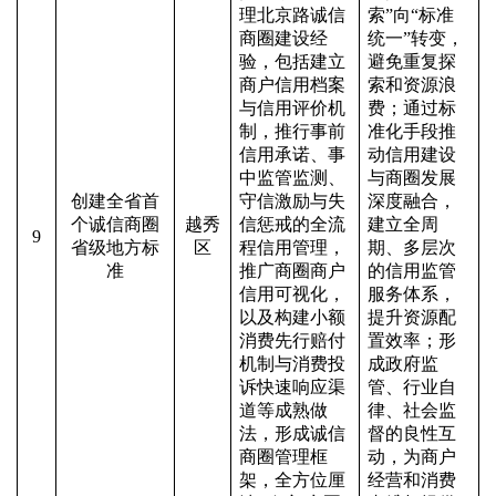
理北京路诚信
索”向“标准
商圈建设经
统一”转变，
验，包括建立
避免重复探
商户信用档案
索和资源浪
与信用评价机
费；通过标
制，推行事前
准化手段推
信用承诺、事
动信用建设
中监管监测、
与商圈发展
创建全省首
守信激励与失
深度融合，
个诚信商圈
越秀
信惩戒的全流
建立全周
9
省级地方标
区
程信用管理，
期、多层次
准
推广商圈商户
的信用监管
信用可视化，
服务体系，
以及构建小额
提升资源配
消费先行赔付
置效率；形
机制与消费投
成政府监
诉快速响应渠
管、行业自
道等成熟做
律、社会监
法，形成诚信
督的良性互
商圈管理框
动，为商户
架，全方位厘
经营和消费