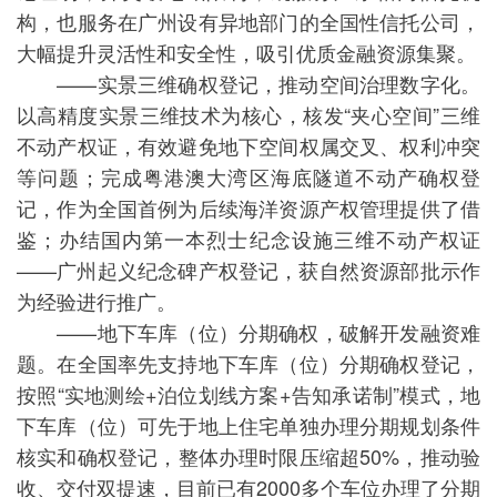
构，也服务在广州设有异地部门的全国性信托公司，
大幅提升灵活性和安全性，吸引优质金融资源集聚。
——实景三维确权登记，推动空间治理数字化。
以高精度实景三维技术为核心，核发“夹心空间”三维
不动产权证，有效避免地下空间权属交叉、权利冲突
等问题；完成粤港澳大湾区海底隧道不动产确权登
记，作为全国首例为后续海洋资源产权管理提供了借
鉴；办结国内第一本烈士纪念设施三维不动产权证
——广州起义纪念碑产权登记，获自然资源部批示作
为经验进行推广。
——地下车库（位）分期确权，破解开发融资难
题。在全国率先支持地下车库（位）分期确权登记，
按照“实地测绘+泊位划线方案+告知承诺制”模式，地
下车库（位）可先于地上住宅单独办理分期规划条件
核实和确权登记，整体办理时限压缩超50%，推动验
收、交付双提速，目前已有2000多个车位办理了分期