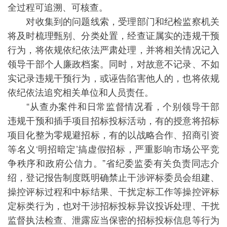
全过程可追溯、可核查。
对收集到的问题线索，受理部门和纪检监察机关
将及时梳理甄别、分类处置，经查证属实的违规干预
行为，将依规依纪依法严肃处理，并将相关情况记入
领导干部个人廉政档案。同时，对故意不记录、不如
实记录违规干预行为，或诬告陷害他人的，也将依规
依纪依法追究相关单位和人员责任。
“从查办案件和日常监督情况看，个别领导干部
违规干预和插手项目招标投标活动，有的授意将招标
项目化整为零规避招标，有的以战略合作、招商引资
等名义‘明招暗定’搞虚假招标，严重影响市场公平竞
争秩序和政府公信力。”省纪委监委有关负责同志介
绍，登记报告制度既明确禁止干涉评标委员会组建、
操控评标过程和中标结果、干扰定标工作等操控评标
定标类行为，也对干涉招标投标异议投诉处理、干扰
监督执法检查、泄露应当保密的招标投标信息等行为