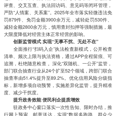
评查、交叉互查、执法回访码、意见码等闭环管理，
严防“人情案、关系案”。2025年全市落实轻微违法免
罚879件、免罚金额3900余万元，减轻处罚530件、
减轻金额2800余万元，慎用查封扣押等强制措施，最
大限度降低对经营主体正常经营的影响。
创新监管模式 实现“无事不扰、无处不在”
全面推行“扫码入企”执法检查新模式，公开检查
清单、频次上限与执法资格，通过APP全程留痕、可
追溯，杜绝随意检查 。深化“双随机、一公开”监管，
部门联合抽查行业从24个扩至52个领域，跨部门联合
抽查率由51.4%提升至89.2%。优化信用风险分级指
标，新增多项自动预警，实施差异化监管，提升精准
度、减少干扰度。
提升政务效能 便民利企提质增效
驻政务中心窗口落实一次性告知、限时办结，推
行网上预审、邮寄送达，实现“数据多跑路、群众少