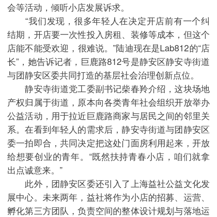
会等活动，倾听小店发展诉求。
“我们发现，很多年轻人在决定开店前有一个纠
结期，开店要一次性投入房租、装修等成本，但这个
店能不能受欢迎，很难说。”陆迪现在是Lab812的“店
长”，她告诉记者，巨鹿路812号是静安区静安寺街道
与团静安区委共同打造的基层社会治理创新点位。
静安寺街道党工委副书记柴春羚介绍，这块场地
产权归属于街道，原本向各类青年社会组织开放举办
公益活动，用于拉近巨鹿路商家与居民之间的邻里关
系。在看到年轻人的需求后，静安寺街道与团静安区
委一拍即合，共同决定把这处门面房利用起来，开放
给想要创业的青年。“既然扶持青春小店，咱们就拿
出点诚意来。”
此外，团静安区委还引入了上海益社公益文化发
展中心。未来两年，益社将作为小店的招募、运营、
孵化第三方团队，负责空间的整体设计规划与落地运