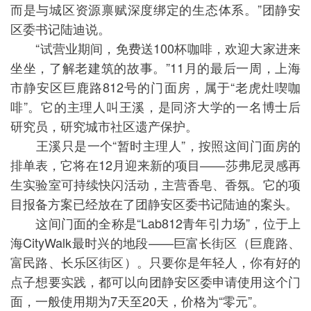
而是与城区资源禀赋深度绑定的生态体系。”团静安
区委书记陆迪说。
“试营业期间，免费送100杯咖啡，欢迎大家进来
坐坐，了解老建筑的故事。”11月的最后一周，上海
市静安区巨鹿路812号的门面房，属于“老虎灶喫咖
啡”。它的主理人叫王溪，是同济大学的一名博士后
研究员，研究城市社区遗产保护。
王溪只是一个“暂时主理人”，按照这间门面房的
排单表，它将在12月迎来新的项目——莎弗尼灵感再
生实验室可持续快闪活动，主营香皂、香氛。它的项
目报备方案已经放在了团静安区委书记陆迪的案头。
这间门面的全称是“Lab812青年引力场”，位于上
海CityWalk最时兴的地段——巨富长街区（巨鹿路、
富民路、长乐区街区）。只要你是年轻人，你有好的
点子想要实践，都可以向团静安区委申请使用这个门
面，一般使用期为7天至20天，价格为“零元”。