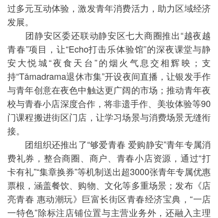
过多元互动体验，激发青年消费活力，助力区域经济
发展。
团静安区委还联动静安区七大商圈推出“越夜越
青春”项目，让“Echo打击乐体验馆”的深夜课堂与静
安大悦城“夜食天台”的烟火气息交相辉映；支
持“Tǎmadrama退休市集”开设夜间直播，让银发手作
与青年创意在夜色中触达更广阔的市场；推动青年夜
校与青春小店深度合作，将非遗手作、美妆体验等90
门课程搬进街区门店，让学习场景与消费场景无缝衔
接。
团组织还推出了“够爱青春 爱购静安”青年专属消
费礼券，整合商圈、商户、青春小店资源，通过“打
卡有礼”“集章换券”等机制送出超3000张青年专属优惠
票根，涵盖餐饮、购物、文化等多重场景；发布《店
亮青春 惠动潮玩》巨富长街区青春经济宝典，“一店
一特色”除标注店铺位置与主营业务外，还融入主理