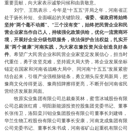
重要贡献，向大家表示诚挚问候和由衷敬意。
刘宁、王凯表示，今年是“十五五”开局之年，河南省正
处于扬长补短、全面崛起的关键阶段。
省委、省政府将始终
坚持“两个毫不动摇”、“三个没有变”，始终把民营企业和民
营企业家当作自己人，持续强化政策供给，优化一流营商环
境，开展好企业分级包联服务，依法保护合法权益，扎实开
展“两个健康”河南实践，为大家在豫投资兴业创造良好条
件
。希望广大民营企业和民营企业家坚定发展信心，担当时
代重任，勇于攻坚克难，坚持观大局大势，将企业发展坐标
锚定在国家和河南省战略大局中、同河南“十五五”发展紧密
结合起来，引领产业强根脉链条，勇立潮头应变局新局，把
豫商文化传得更远、豫商招牌擦得更亮，不断开创河南省民
营经济发展新局面。
牧原实业集团有限公司总裁秦英林，蜜雪冰城股份有限
公司总裁张红甫，明阳新能源投资控股集团党委书记、董事
长张传卫，洛阳栾川钼业集团股份有限公司董事长刘建锋，
华兰生物工程股份有限公司董事长安康，河南龙成集团有限
公司党委书记、董事长朱书成，河南省矿山起重机有限公司