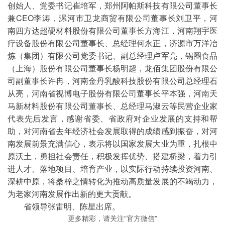
创始人、党委书记崔培军，郑州阿帕斯科技有限公司董事长
兼CEO李涛，漯河市卫龙商贸有限公司董事长刘卫平，河
南四方达超硬材料股份有限公司董事长方海江，河南翔宇医
疗设备股份有限公司董事长、总经理何永正，济源市万洋冶
炼（集团）有限公司党委书记、副总经理卢军亮，锅圈食品
（上海）股份有限公司董事长杨明超，龙佰集团股份有限公
司副董事长许冉，河南金丹乳酸科技股份有限公司总经理石
从亮，河南省视博电子股份有限公司董事长平本强，河南天
马新材料股份有限公司董事长、总经理马淑云等民营企业家
代表先后发言，感谢省委、省政府对企业发展的支持和帮
助，对河南省去年经济社会发展取得的成绩感到振奋，对河
南发展前景充满信心，表示将以国家发展大业为重，扎根中
原沃土，勇担社会责任，积极发挥优势、搭建桥梁，着力引
进人才、落地项目、培育产业，以实际行动持续投资河南、
深耕中原，将桑梓之情转化为推动高质量发展的不竭动力，
为老家河南发展作出新的更大贡献。
省领导张雷明、陈星出席。
更多精彩，请关注“官方微信”