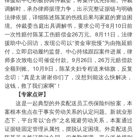
调解时，承办律师据理力争，出示完整证据链与明确
法律依据，详细陈述陈某的伤残后果与家庭的窘迫困
境。仲裁委当庭出具调解书，要求公司于8月10日前
一次性赔付陈某工伤赔偿金26万元。8月11日，法律
援助中心回访，发现公司以“资金审批慢”为由拖延赔
付，立即启动履约监督。中心持续跟踪案件进展，律
师多次致电公司催促付款。9月26日，26万元赔偿款
全额到账。10月9日，陈某夫妇专程送来锦旗，反复
念叨：“真是太谢谢你们了，没想到能这么快解决，
这钱，救了我们家啊”！
【专家点评】
这是一起典型的外卖配送员工伤保险纠纷案，本
案根本焦点在于事实劳动关系的认定问题。新就业形
态下，平台常以“合作”之名规避劳动关系，本案通过
证据链固定管理从属性，摆脱认定困境。外卖配送员