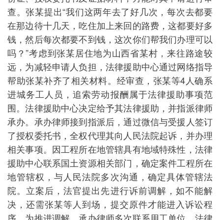
查。张某提出“我们这两年去了好几次，每次去都要
在那边待十几天，吃住加上来回的路费，这都要好多
钱，然后每次都要不到钱，这次你们帮我们办理可以
吗？”考虑到张某居住地为山西省某村，来往路途较
远，为减轻申请人负担，法律援助中心通过网络指导
帮助张某补齐了相关材料。经审查，张某等4人确系
进城务工人员，追索劳动报酬属于法律援助事项范
围。法律援助中心决定给予其法律援助，并指派律师
承办。承办律师接到指派后，通过微信与受援人签订
了授权委托书，全权代理其向人民法院起诉，并办理
相关事项。因工程所在地管辖具有地域特殊性，法律
援助中心联系国土资源相关部门，确定案件工程所在
地管辖权，与人民法院多次沟通，确定具体管辖法
院。立案后，法官提出先进行诉前调解，如不能解
决，还需张某等人到场，提交原件才能进入诉讼程
序。为推进调解，承办律师多次联系用工单位，法律