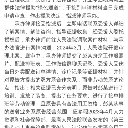
群体法律援助“绿色通道”，于接到申请材料当日完成
申请审查、作出援助决定、指派律师承办。
承办律师接受指派后，立即电话联系受援人详细
了解案情、解答咨询、指导证据收集。经受援人委托
授权后，承办律师前往人民法院调取案件材料，与承
办法官进行案情沟通。2024年3月，人民法院开庭审
理此案。庭审中，承办律师提交了彭某身穿工作服照
片、配送排班表、工作微信群聊天记录、受援人受伤
当日外卖配送订单详情、诊疗记录等证据材料，并针
对原告方提出的双方系合作关系，而非劳动关系的论
点，指出：相关证据已充分表明，原告对彭某进行了
培训、发放了装备、提出了任务要求、进行了接单排
班等劳动管理。且原告具有合法用工资格，彭某从事
的送餐业务系原告经营范围，应参照2023年4月人力
资源和社会保障部、最高人民法院联合发布的《第三
批劳动人事争议典型案例》，认定作为外卖平台用工