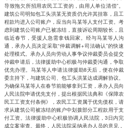
导致拖欠所招用农民工工资的，由用人单位清偿”。
建筑公司明知包工头洪某无资质仍允许其挂靠，且工
程款均进入公司账户，应当向马某等人支付工资。考
虑到建筑公司账户已被冻结，直接诉讼周期较长，且
临近春节，受援人急需拿钱回家。经与马某等人沟
通，承办人员决定采取“仲裁调解+司法确认”的快速
处理模式。承办人员向劳动人事争议仲裁委员会提交
仲裁申请后，法律援助中心积极与仲裁委沟通，争取
优先办理。马某等人申请法律援助8天后，便在仲裁
委主持下，与建筑公司、包工头洪某达成调解协议。
为确保马某等人在春节前能够拿到工资，承办人员向
人民法院申请优先支付，提出根据民法典和《保障农
民工工资支付条例》，农民工工资属于优先债权，请
求从建筑公司被冻结的账户中划拨部分工程款用于支
付工资。法律援助中心积极协调人民法院，3日内完
成立案审查。最终，人民法院采纳承办人员的意见，