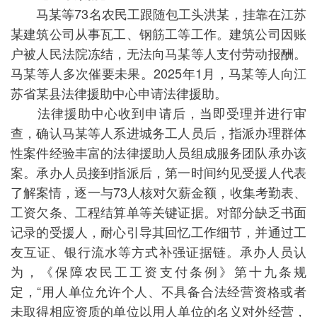
马某等73名农民工跟随包工头洪某，挂靠在江苏
某建筑公司从事瓦工、钢筋工等工作。建筑公司因账
户被人民法院冻结，无法向马某等人支付劳动报酬。
马某等人多次催要未果。2025年1月，马某等人向江
苏省某县法律援助中心申请法律援助。
法律援助中心收到申请后，当即受理并进行审
查，确认马某等人系进城务工人员后，指派办理群体
性案件经验丰富的法律援助人员组成服务团队承办该
案。承办人员接到指派后，第一时间约见受援人代表
了解案情，逐一与73人核对欠薪金额，收集考勤表、
工资欠条、工程结算单等关键证据。对部分缺乏书面
记录的受援人，耐心引导其回忆工作细节，并通过工
友互证、银行流水等方式补强证据链。承办人员认
为，《保障农民工工资支付条例》第十九条规
定，“用人单位允许个人、不具备合法经营资格或者
未取得相应资质的单位以用人单位的名义对外经营，