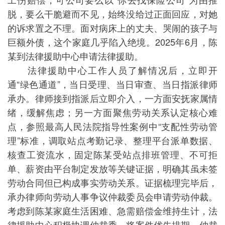
脱，要么干脆避而不见，始终没给过正面回应，对她
的诉求置之不理。面对病床上的丈夫、哭闹的孩子与
巨额外债，这个家庭几乎陷入绝境。2025年6月，陈
某到法律援助中心申请法律援助。
法律援助中心工作人员了解情况后，立即开
通“绿色通道”，当日受理、当日审查、当日指派律师
承办。律师接到指派后立即介入，一方面安抚家属情
绪，缓解焦虑；另一方面聚焦劳动关系认定核心难
点，参照最高人民法院指导性案例中“支配性劳动管
理”标准，调取站点考勤记录、整理平台派单数据、
核查工资流水，固定陈某受站点排班管理、不可拒
单、薪资由平台制定发放等关键证据，明确其虽未签
劳动合同但已构成事实劳动关系。证据梳理完毕后，
承办律师向劳动人事争议仲裁委员会申请劳动仲裁。
考虑到陈某家庭生活困难、急需赔偿金维持生计，法
律援助中心积极协调仲裁委，将案件优先排期。仲裁