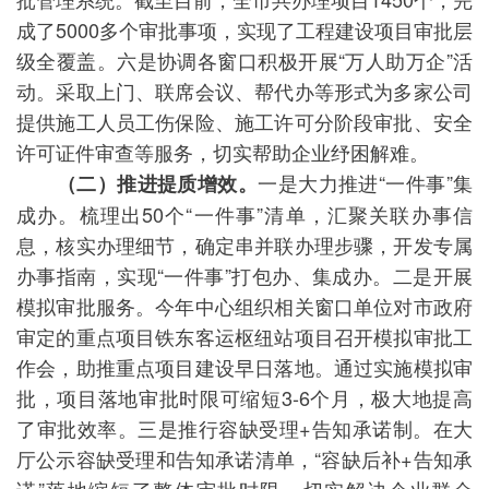
成了5000多个审批事项，实现了工程建设项目审批层
级全覆盖。六是协调各窗口积极开展“万人助万企”活
动。采取上门、联席会议、帮代办等形式为多家公司
提供施工人员工伤保险、施工许可分阶段审批、安全
许可证件审查等服务，切实帮助企业纾困解难。
一是大力推进“一件事”集
（二）推进提质增效。
成办。梳理出50个“一件事”清单，汇聚关联办事信
息，核实办理细节，确定串并联办理步骤，开发专属
办事指南，实现“一件事”打包办、集成办。二是开展
模拟审批服务。今年中心组织相关窗口单位对市政府
审定的重点项目铁东客运枢纽站项目召开模拟审批工
作会，助推重点项目建设早日落地。通过实施模拟审
批，项目落地审批时限可缩短3-6个月，极大地提高
了审批效率。三是推行容缺受理+告知承诺制。在大
厅公示容缺受理和告知承诺清单，“容缺后补+告知承