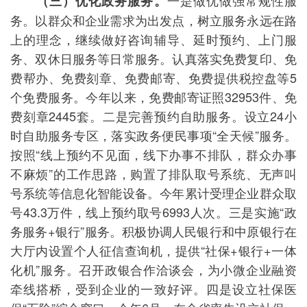
一是做优做强常规性服
（三）优化政务服务。
务。以群众和企业需求为出发点，树立服务永远在路
上的理念，继续做好咨询辅导、延时预约、上门服
务、双休日服务等日常服务。认真落实免费复印、免
费帮办、免费刻章、免费邮寄、免费提供税控盘等5
个免费服务。今年以来，免费邮寄证照32953件、免
费刻章2445套。二是完善预约自助服务。设立24小
时自助服务专区，落实政务便民事项“全天候”服务。
按照“线上预约不见面，线下办事不排队，群众办事
不麻烦”的工作思路，购置了排队取号系统、无声叫
号系统等信息化智能设备。今年累计受理企业群众取
号43.3万件，线上预约取号6993人次。三是实施“政
务服务+银行”服务。积极协调人民银行和中原银行在
大厅内设置个人征信查询机，提供“社保+银行+一体
化机”服务。召开政银合作洽谈会，为小微企业融资
牵线搭桥，受到企业的一致好评。四是设立社保医