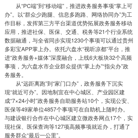
从“PC端”到“移动端”，推进政务服务事项“掌上可
办”。以“群众少跑腿、信息多跑路、网络协同办”为工
作目标，发挥第三方平台渠道优势拓展政务服务移动
应用，推进社保、医保、交通、税务等21个行业系统
数据融通，与全省同步实现1230个事项可以通过贵州
多彩宝APP掌上办。依托六盘水“视听凉都”平台，推
进“政务服务+媒体”深度融合，上线6大板块32个高频
事项，为六盘水市企业群众提供“掌上办”“指尖办”政
务服务。
从“远距离跑”到“家门口办”，政务服务下沉实
现“就近可办”。因地制宜在中心城区、产业园区建
成“7×24小时”政务服务自助服务站10个，实现公安、
医保等49家单位4857个事项可在自助机上随时办。
与建设银行合作在中心城区建立微政务网点17个，实
现社保、医保查询等127项高频事项就近办，打通了
服务群众“最后一公里”。