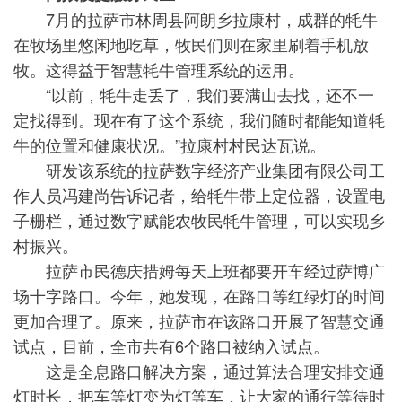
7月的拉萨市林周县阿朗乡拉康村，成群的牦牛
在牧场里悠闲地吃草，牧民们则在家里刷着手机放
牧。这得益于智慧牦牛管理系统的运用。
“以前，牦牛走丢了，我们要满山去找，还不一
定找得到。现在有了这个系统，我们随时都能知道牦
牛的位置和健康状况。”拉康村村民达瓦说。
研发该系统的拉萨数字经济产业集团有限公司工
作人员冯建尚告诉记者，给牦牛带上定位器，设置电
子栅栏，通过数字赋能农牧民牦牛管理，可以实现乡
村振兴。
拉萨市民德庆措姆每天上班都要开车经过萨博广
场十字路口。今年，她发现，在路口等红绿灯的时间
更加合理了。原来，拉萨市在该路口开展了智慧交通
试点，目前，全市共有6个路口被纳入试点。
这是全息路口解决方案，通过算法合理安排交通
灯时长，把车等灯变为灯等车，让大家的通行等待时