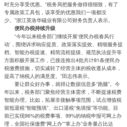
时充分享受优惠。“税务局把服务做得很细致，有了
专属政策工具包，该享受的优惠我们一项都没
少。”浙江英洛华磁业有限公司财务负责人表示。
便民办税持续升级
“今年以来税务部门继续开展‘便民办税春风行
动’，围绕诉求响应提质、政策落实提效、精细服务提
档、智能办税提速、精简流程提级、规范执法提升等
方面积极开展工作，已接连推出4批共计81条便民办
税缴费措施，切实减轻了经营主体的税收遵从成本，
提高了纳税人的满意度。”田志伟表示。
要让群众好办事，就得让数据信息多“跑腿”。今
年以来，税务部门聚焦经营主体需求，不断提速税费
智能办理。比如，拓展非接触事项范围，试点增值税
留抵退税“智能预填”、出口退税“免填报”等功能。目
前已实现96%的税费事项、99%的纳税申报可网上办
理，全国社保缴费“网上办”“掌上办”业务量占比达