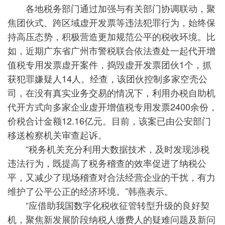
各地税务部门通过加强与有关部门协调联动，聚
焦团伙式、跨区域虚开发票等违法犯罪行为，始终保
持高压态势，积极营造更加规范公平的税收环境。比
如，近期广东省广州市警税联合依法查处一起代开增
值税专用发票虚开案件，捣毁虚开发票团伙1个，抓
获犯罪嫌疑人14人。经查，该团伙控制多家空壳公
司，在没有真实业务交易的情况下，利用办税自助机
代开方式向多家企业虚开增值税专用发票2400余份，
价税合计金额12.16亿元。目前，该案已由公安部门
移送检察机关审查起诉。
“税务机关充分利用大数据技术，及时发现涉税
违法行为，既提高了税务稽查的效率促进了纳税公
平，又减少了现场稽查对合法经营企业的干扰，有力
维护了公平公正的经济环境。”韩燕表示。
“应借助我国数字化税收征管转型升级的良好契
机，聚焦新发展阶段纳税人缴费人的疑难问题及新问