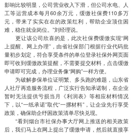
影响比较明显，公司营业收入下滑，但公司水电、人
工等运营成本每月60余万元，缓缴社保费110多万
元，带来了实实在在的政策红利，帮助企业顶住困
难，稳住就业岗位。”刘经理说。
更让该公司欣喜的是，此次社保费缓缴实现“网
上提醒、网上办理”，由省社保部门根据行业代码批
量初步划定，符合享受条件的单位登录社保外网页面
即可收到缓缴政策提醒，不需要提交材料，点击缓缴
申请即可完成，办理业务像“网购”一样方便。
为破解参保单位证明繁、多头跑的难题，山东省
人社厅再造服务流程，广泛实行告知承诺制，在企业
暂时无法提供亏损当月《利润表》等相应材料情况
下，以“一纸承诺”取代“一摞材料”，让企业先行享受
政策，确保助企纾困政策清单尽快兑现。
“看到烟台市社保办事大厅网上推送的相关政策
后，我们马上在网上提出了缓缴申请，然后就直接享