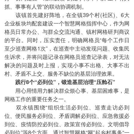
抓、事事有人管”的联动协调机制。
该镇首先建好阵地，在全镇39个村(社区)、6大
企业板块均配套建设一个智慧网格指挥中心，作为网
格员日常办公、与群众交流沟通、镇村网格研判商议
的平台。同时，压实责任，明确网格员“每个工作日
至少巡查网格1次”，在巡查中主动发现问题、收集民
生诉求，并将问题记录在网格员巡查记录表，对无法
解决的问题及时上报，实现小事不出格、大事不出
村、矛盾不上交、服务不缺位的基层治理效果。
践行8个“必到位”，锻造基层治理“压舱石”
用心用情用力解决群众烦心事、基层困难事，是
网格工作的重要任务之一。
双水镇围绕“组织生活必到位、巡查走访必到
位、便民服务必到位、矛盾调解必到位、应急救援必
到位、疫情防控必到位、政策宣传必到位、文明倡导
必到位”等8个方面，通过智慧网格“网”起乡村事务“一