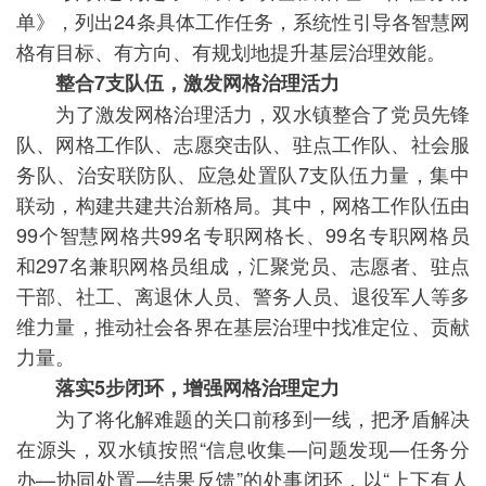
单》，列出24条具体工作任务，系统性引导各智慧网
格有目标、有方向、有规划地提升基层治理效能。
整合7支队伍，激发网格治理活力
为了激发网格治理活力，双水镇整合了党员先锋
队、网格工作队、志愿突击队、驻点工作队、社会服
务队、治安联防队、应急处置队7支队伍力量，集中
联动，构建共建共治新格局。其中，网格工作队伍由
99个智慧网格共99名专职网格长、99名专职网格员
和297名兼职网格员组成，汇聚党员、志愿者、驻点
干部、社工、离退休人员、警务人员、退役军人等多
维力量，推动社会各界在基层治理中找准定位、贡献
力量。
落实5步闭环，增强网格治理定力
为了将化解难题的关口前移到一线，把矛盾解决
在源头，双水镇按照“信息收集—问题发现—任务分
办—协同处置—结果反馈”的处事闭环，以“上下有人