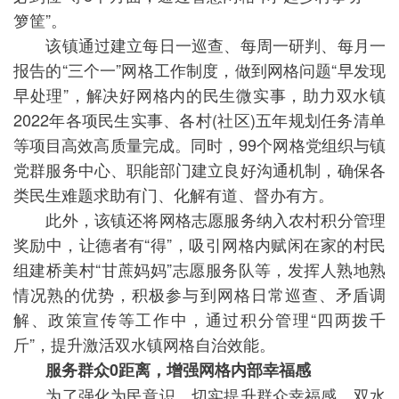
箩筐”。
该镇通过建立每日一巡查、每周一研判、每月一
报告的“三个一”网格工作制度，做到网格问题“早发现
早处理”，解决好网格内的民生微实事，助力双水镇
2022年各项民生实事、各村(社区)五年规划任务清单
等项目高效高质量完成。同时，99个网格党组织与镇
党群服务中心、职能部门建立良好沟通机制，确保各
类民生难题求助有门、化解有道、督办有方。
此外，该镇还将网格志愿服务纳入农村积分管理
奖励中，让德者有“得”，吸引网格内赋闲在家的村民
组建桥美村“甘蔗妈妈”志愿服务队等，发挥人熟地熟
情况熟的优势，积极参与到网格日常巡查、矛盾调
解、政策宣传等工作中，通过积分管理“四两拨千
斤”，提升激活双水镇网格自治效能。
服务群众0距离，增强网格内部幸福感
为了强化为民意识，切实提升群众幸福感，双水