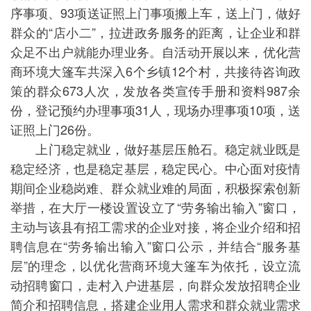
序事项、93项送证照上门事项搬上车，送上门，做好
群众的“店小二”，拉进政务服务的距离，让企业和群
众足不出户就能办理业务。自活动开展以来，优化营
商环境大篷车共深入6个乡镇12个村，共接待咨询政
策的群众673人次，发放各类宣传手册和资料987余
份，登记预约办理事项31人，现场办理事项10项，送
证照上门26份。
上门稳定就业，做好基层压舱石。稳定就业既是
稳定经济，也是稳定基层，稳定民心。中心面对疫情
期间企业稳岗难、群众就业难的局面，积极探索创新
举措，在大厅一楼设置设立了“劳务输出输入”窗口，
主动与该县有招工需求的企业对接，将企业介绍和招
聘信息在“劳务输出输入”窗口公示，并结合“服务基
层”的理念，以优化营商环境大篷车为依托，设立流
动招聘窗口，走村入户进基层，向群众发放招聘企业
简介和招聘信息，搭建企业用人需求和群众就业需求