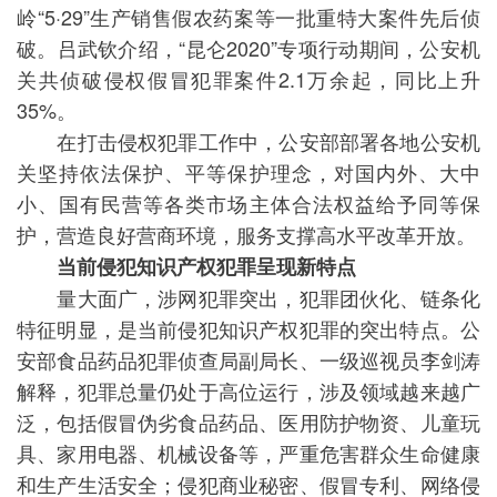
岭“5·29”生产销售假农药案等一批重特大案件先后侦
破。吕武钦介绍，“昆仑2020”专项行动期间，公安机
关共侦破侵权假冒犯罪案件2.1万余起，同比上升
35%。
在打击侵权犯罪工作中，公安部部署各地公安机
关坚持依法保护、平等保护理念，对国内外、大中
小、国有民营等各类市场主体合法权益给予同等保
护，营造良好营商环境，服务支撑高水平改革开放。
当前侵犯知识产权犯罪呈现新特点
量大面广，涉网犯罪突出，犯罪团伙化、链条化
特征明显，是当前侵犯知识产权犯罪的突出特点。公
安部食品药品犯罪侦查局副局长、一级巡视员李剑涛
解释，犯罪总量仍处于高位运行，涉及领域越来越广
泛，包括假冒伪劣食品药品、医用防护物资、儿童玩
具、家用电器、机械设备等，严重危害群众生命健康
和生产生活安全；侵犯商业秘密、假冒专利、网络侵