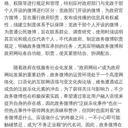
格、权限等进行规定和管理，特别应对政府部门与党政干部
个人开设的微博进行区分：党政部门开设的微博，为政府官
方微博，旨在履行政府职责，发布或传播的信息具有权威
性，须建立制度体系予以保障；党政干部个人开设的微博，
为普通公民微博，旨在联系群众、调查研究，使用时须说明
其言论和观点仅代表个人，不代表政府。制定政务微博职责
规定，明确政务微博应承担的任务，尤其应明确政务微博和
政府网站各自功能、职责，使其紧密结合、协调配合。
随着政府在线服务社会化发展，"政府网站+"成为政府
网站发展的重要趋势，政务微博的运营环境处于一个高度网
络化、口语化的互联网语境与亚文化舆论场，难免遭遇或正
或负的泛娱乐化元素的冲击，为了获得关注与影响力，不少
政务微博也在积极探索实践，希望通过靠近用户融入语境来
提升自身的存在感，因此政务微博的"泛娱乐化事件"也在一
些热点事件中获得网友的亲睐和赞许，但同时也面对着"政
务微博是什么、应该做什么"的终极之问，一不小心即可能
触碰禁忌，成为"不务正业额"的代名词。因此，政务微博在