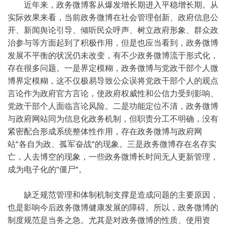
近年来，政务微博客从爆发增长期进入平稳增长期。从
实际效果来看，当前政务微博在社会管理创新、政府信息公
开、新闻舆论引导、倾听民众呼声、树立政府形象、群众政
治参与等方面起到了积极作用，但是也应当看到，政务微博
发展不平衡的状况仍未改变，有不少政务微博流于形式化，
存在很多问题。一是界定模糊，政务微博与党政干部个人微
博界定模糊，这不仅极易导致公众误将党政干部个人的观点
言论作为政府官方言论，使政府权威性和公信力受到影响、
党政干部个人面临言论风险。二是功能定位不清，政务微博
与政府网站同为信息化政务机制，但职责分工不明确，没有
紧密配合形成系统整体性作用，存在政务微博与政府网
站"各自为政、孤军奋战"的现象。三是政务微博存在名存实
亡，人去博空的现象，一些政务微博长时间无人更新管理，
成为电子化的"僵尸"。
缺乏规范管理和体制机制支撑是造成问题的主要原因，
也是影响今后政务微博健康发展的障碍。所以，政务微博的
制度规范是当务之急。尤其是对政务微博的性质、使用资