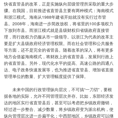
快省直管县的改革，正是实施纵向层级管理所采取的重大步
骤。在我国，目前推进省直管县主要有两种模式：海南模式
和浙江模式。海南从1988年建省开始就没有实行过市管
县。2008年，海南进一步简政放权，将省里的100多项权力
下放到市县。而浙江模式就是县级财权归省级政府直接管
理，而行政权力仍服从市一级领导。以浙江为代表的改革主
要是扩大县级政府经济管理权限。而在社会管理和公共服务
等方面，还不是完全的省管县。随着改革的深入，将有更多
地方会借鉴海南模式，将财政上的省直管县，发展到行政上
的省直管县。另外，现代化水平的提高、高速公路的四通八
达、电子政务快速发展等，也为推进省直管县、增加省直接
管理单位的数量、扩大管理幅度提供了保障。
未来中国的行政管理纵向层次，不可搞“一刀切”，要根
据各地的实际，允许不同管理层次并存。比如，东部经济发
达的地区实行省直管县后，甚至可以考虑把乡镇政府撤销，
经过进一步整合、减少数量，将乡镇政府变为派出机构，使
纵向管理层次进一步扁平化；中西部地区，乡镇政府可以继