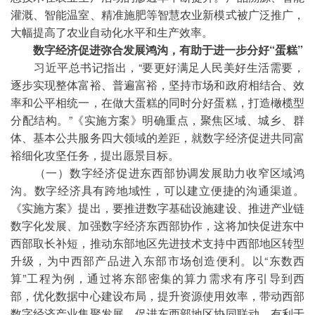
灌溉、智能温室、精准施肥等智慧农业新模式被广泛推广，
大幅提高了农业自动化水平和生产效率。
数字经济促进弥合发展鸿沟，有助于进一步分好“蛋糕”
习近平总书记指出，“要更好满足人民美好生活需要，
逐步实现整体富裕、普遍富裕，坚持市场和政府相结合、效
率和公平相统一，在做大蛋糕的同时分好蛋糕，打造橄榄型
分配结构。”《实施方案》明确重点，聚焦区域、城乡、群
体、基本公共服务四大领域的差距，就数字经济促进共同富
裕细化攻坚任务，提出愿景目标。
（一）数字经济促进东西部协调发展助力收窄区域鸿
沟。数字经济具有跨地域性，可以建立便捷的沟通渠道。
《实施方案》提出，要推进数字基础设施建设、推进产业链
数字化发展、加强数字经济东西部协作，这将加快促进东中
西部取长补短，推动东部地区先进技术支持中西部地区转型
升级，为中西部产品进入东部市场创造便利。以“东数西
算”工程为例，通过将东部密集的算力需求有序引导到西
部，优化数据中心建设布局，提升资源使用效率，带动西部
数字经济产业集聚发展，促进东西部地区协同联动，有利于