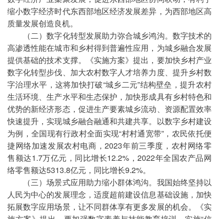
缩小数字经济时代东西部地区经济发展差异，为西部地区高
质量发展创造良机。
（二）数字化转型发展助力弥合城乡鸿沟。数字技术的
高渗透性能在城市和乡村得到普遍性应用，为城乡融合发展
提供基础的技术支撑。《实施方案》提出，要加快乡村产业
数字化转型步伐、加大农村数字人才培养力度、提升乡村数
字治理水平，这将加快打破“城乡二元”结构壁垒，提升农村
生活环境、生产水平和生态保护，加快形成具有乡村特色和
优势的新经济形态，促进生产要素城乡流动、资源配置效率
快速提升，实现城乡融合融通和共建共享。以数字乡村建设
为例，全国现有行政村全面实现“村村通宽带”，农民依托便
捷网络加速发展农村电商，2023年前三季度，农村网络零
售额达1.7万亿元，同比增长12.2%，2022年全国农产品网
络零售额达5313.8亿元，同比增长9.2%。
（三）场景式应用助力缩小群体鸿沟。我国始终坚持以
人民为中心的发展理念，适度超前建设信息基础设施，加快
拓展数字应用场景，让不同群体享有更多发展的机会。《实
施方案》提出，要加强数字素养与技能教育培训、实施“信