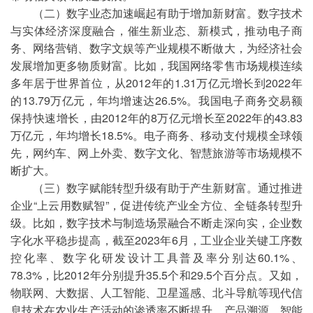
（二）数字业态加速崛起有助于增加新财富。数字技术
与实体经济深度融合，催生新业态、新模式，推动电子商
务、网络营销、数字文娱等产业规模不断做大，为经济社会
发展增加更多物质财富。比如，我国网络零售市场规模连续
多年居于世界首位，从2012年的1.31万亿元增长到2022年
的13.79万亿元，年均增速达26.5%。我国电子商务交易额
保持快速增长，由2012年的8万亿元增长至2022年的43.83
万亿元，年均增长18.5%。电子商务、移动支付规模全球领
先，网约车、网上外卖、数字文化、智慧旅游等市场规模不
断扩大。
（三）数字赋能转型升级有助于产生新财富。通过推进
企业“上云用数赋智”，促进传统产业全方位、全链条转型升
级。比如，数字技术与制造场景融合不断走深向实，企业数
字化水平稳步提高，截至2023年6月，工业企业关键工序数
控化率、数字化研发设计工具普及率分别达60.1%、
78.3%，比2012年分别提升35.5个和29.5个百分点。又如，
物联网、大数据、人工智能、卫星遥感、北斗导航等现代信
息技术在农业生产活动的渗透率不断提升。产品溯源、智能