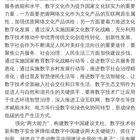
服务效能和水平。数字文化作为提升国家文化软实力的重要
力量，一方面要把握网络文化作为文化产品的互联网原生属
性，加强优质网络文化产品供给；另一方面要着力推进文化
数字化发展，通过深入实施国家文化数字化战略，充分利用
数字技术推动中华优秀传统文化创造性转化、创新性发展。
数字社会作为不断满足人民对美好生活向往的重要途径，要
聚焦公共服务、社会治理、人民生活三方面加快建设步伐。
通过实施国家教育数字化战略行动等，促进数字公共服务普
惠化；通过实施数字乡村发展行动等，推进数字社会治理精
准化；通过普及智慧便民生活等，推进数字生活智能化，让
数字技术全面融入社会交往和日常生活。数字生态文明作为
促进人与自然和谐共生的关键抓手，要将数字技术广泛应用
于生态环境智慧治理，深入推进工业互联网、数字孪生等技
术赋能水利、电力等行业数字化绿色化协同转型，形成绿色
低碳的生产生活方式。
强化“两大能力”，构建数字中国建设支柱。数字技术创
新和数字安全屏障组成数字中国建设两大关键能力。抓住了
创新，就抓住了牵动数字中国建设全局的“牛鼻子”；没有网