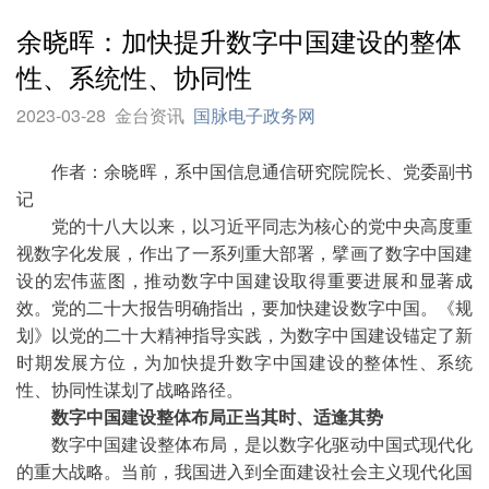
余晓晖：加快提升数字中国建设的整体
性、系统性、协同性
2023-03-28
金台资讯
国脉电子政务网
作者：余晓晖，系中国信息通信研究院院长、党委副书
记
党的十八大以来，以习近平同志为核心的党中央高度重
视数字化发展，作出了一系列重大部署，擘画了数字中国建
设的宏伟蓝图，推动数字中国建设取得重要进展和显著成
效。党的二十大报告明确指出，要加快建设数字中国。《规
划》以党的二十大精神指导实践，为数字中国建设锚定了新
时期发展方位，为加快提升数字中国建设的整体性、系统
性、协同性谋划了战略路径。
数字中国建设整体布局正当其时、适逢其势
数字中国建设整体布局，是以数字化驱动中国式现代化
的重大战略。当前，我国进入到全面建设社会主义现代化国