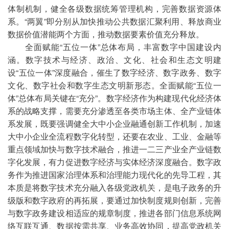
体制机制，健全各级数据统筹管理机构，完善数据资源体
系。“两翼”即分别从加快推动公共数据汇聚利用、释放商业
数据价值潜能两个方面，推动数据要素价值充分释放。
全面赋能“五位一体”总体布局，丰富数字中国建设内
涵。数字技术与经济、政治、文化、社会和生态文明建
设“五位一体”深度融合，催生了数字经济、数字政务、数字
文化、数字社会和数字生态文明新形态。全面赋能“五位一
体”总体布局关键在“充分”。数字经济作为构建现代化经济体
系的战略支撑，需要充分渗透至各类市场主体、全产业链体
系发展，既要强调健全大中小企业融通创新工作机制，加速
大中小企业全流程数字化转型，还要在农业、工业、金融等
重点领域加快与数字技术融合，推进一二三产业全产业链数
字化发展，有力促进数字经济与实体经济深度融合。数字政
务作为推进国家治理体系和治理能力现代化的先导工程，其
本质是将数字技术充分融入各级党政机关，是电子政务的升
级版和数字政府的再拓展，要通过加快制度规则创新，完善
与数字政务建设相适应的规章制度，推进各部门信息系统网
络互联互通、数据按需共享、业务高效协同，提高党政机关