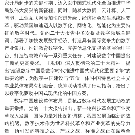
家开局起步的关键时期，迈入以中国式现代化全面推进中华
民族伟大复兴的新征程。同时，随着大数据、云计算、人工
智能、工业互联网等加快演进升级，经济社会发生系统性变
革，驱动我国加速迈入以数字化、网络化、智能化为主要特
征的数字时代。党的二十大报告中多次提及数字领域关键
词，部署了加快发展数字经济、打造具有国际竞争力的数字
产业集群、推进教育数字化、完善信息化支撑的基层治理平
台、打造智慧城市等一系列重大任务，对建设数字中国提出
了新的更高要求。《规划》深入贯彻党的二十大精神，提
出“建设数字中国是数字时代推进中国式现代化重要引擎”的
重要论断，为数字中国建设与“五位一体”中国特色社会主义
事业总体布局有机融合、统筹联动提供了行动指南，给出了
以数字化驱动中国式现代化的中国方案。
数字中国建设整体布局，是抢占数字时代发展主动权的
重要举措。党的二十大报告指出，新一轮科技革命和产业变
革深入发展，国际力量对比深刻调整，我国发展面临新的战
略机遇。数字技术作为世界科技革命和产业变革的先导力
量，所引发的科技之战、产业之战、标准之战正在席卷全