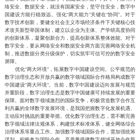
络安全、数据安全，就没有国家安全，坚守住安全，数字中
国建设方能行稳致远。强化“两大能力”关键在“协同”。对于
数字技术创新，要健全社会主义市场经济条件下关键核心技
术攻关新型举国体制，建立以企业为主体、产学研高度协同
的创新体系，凝聚创新合力，提高创新体系整体效能。对于
数字安全，要从网络安全和数据安全两方面完善网络安全机
制，推进数据分类分级保护，切实筑牢可信可控的数字安全
屏障。
优化“两大环境”，拓展数字中国建设空间。公平规范的
数字治理生态和开放共赢的数字领域国际合作格局构成数字
中国建设“两大环境”。当前，数字中国建设迈向发展与规范
并重阶段，数字治理生态是数字中国健康可持续发展的重要
保障。面对数字领域激烈的国际竞争，积极营造数字合作互
利共赢的全球数字发展环境，是我国把握数字化发展机遇、
主动应对挑战的重要举措。优化数字治理生态，需不断完善
数字领域法律法规体系，构建技术标准体系，健全网络综合
治理体系等重点工作。加强数字领域国际合作，需加强统筹
谋划，积极参与国际合作，高质量搭建数字领域开放合作新