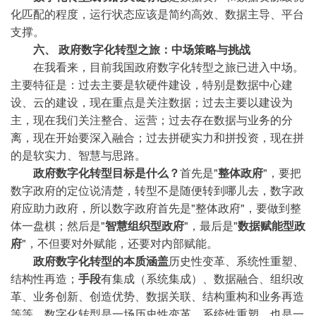
化匹配的程度，运行状态应该是简约高效、数据主导、平台
支撑。
六、 政府数字化转型之旅：中场策略与挑战
在我看来，目前我国政府数字化转型之旅已进入中场。
主要特征是：过去主要是软硬件建设，特别是数据中心建
设、云的建设，现在重点是关注数据；过去主要以建设为
主，现在我们关注整合、运营；过去存在数据与业务的分
离，现在开始要深入融合；过去拼硬实力和拼投资，现在拼
的是软实力、智慧与思路。
政府数字化转型目标是什么？
首先是"
整体政府
"，要把
数字政府的定位说清楚，转型不是随便转到哪儿去，数字政
府应助力政府，所以数字政府首先是"整体政府"，要做到整
体一盘棋；然后是"
智慧组织型政府
"，最后是"
数据赋能型政
府
"，不但要对外赋能，还要对内部赋能。
政府数字化转型的本质涵盖
历史性变革、系统性重塑、
结构性再造；
手段
有集成（系统集成）、数据融合、组织改
革、业务创新、创造优势、数据关联、结构重构和业务再造
等等。数字化转型是一场历史性变革、系统性重塑，也是一