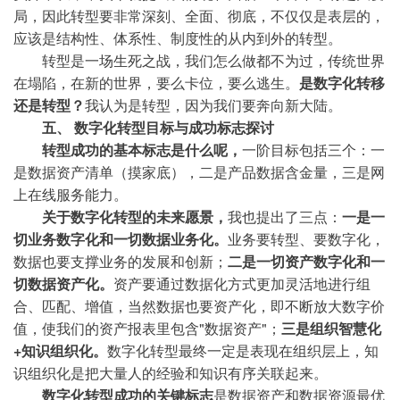
局，因此转型要非常深刻、全面、彻底，不仅仅是表层的，
应该是结构性、体系性、制度性的从内到外的转型。
转型是一场生死之战，我们怎么做都不为过，传统世界
在塌陷，在新的世界，要么卡位，要么逃生。
是数字化转移
还是转型？
我认为是转型，因为我们要奔向新大陆。
五、 数字化转型目标与成功标志探讨
转型成功的基本标志是什么呢，
一阶目标包括三个：一
是数据资产清单（摸家底），二是产品数据含金量，三是网
上在线服务能力。
关于数字化转型的未来愿景，
我也提出了三点：
一是一
切业务数字化和一切数据业务化。
业务要转型、要数字化，
数据也要支撑业务的发展和创新；
二是一切资产数字化和一
切数据资产化。
资产要通过数据化方式更加灵活地进行组
合、匹配、增值，当然数据也要资产化，即不断放大数字价
值，使我们的资产报表里包含"数据资产"；
三是组织智慧化
+知识组织化。
数字化转型最终一定是表现在组织层上，知
识组织化是把大量人的经验和知识有序关联起来。
数字化转型成功的关键标志
是数据资产和数据资源最优