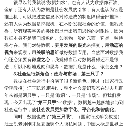
很早以前我就说"数据如水"。也有人认为数据像石油、
金矿；还有人认为数据是社会发展的引擎；有人也认为它是
推土机，可以把过去信息不对称造成的制度障碍全部推掉；
还有人认为数据是挖掘机，在不断发掘社会的价值。但我觉
得，所有现实事务的类比都显示出我们思维的局限性，因为
数据本身不是我们想象的、如实物一般的东西，它是一种特
殊存在。我们对待数据，要用
发展的眼光
来探究，用
动态的
视角
来观察，用
关联的思维
做好数据应用。当然面对数据我
们还必须要有
谦虚之心
，我觉得自己对数据看得还不是很
透，所以不断地观察和思考：数据到底是什么、该怎么走？
3.社会运行新角色：政府与市场，第三只手？
数据在社会运行中扮演了很多新角色，刚才（国家行政
学院教授）汪玉凯老师讲过，整个社会意识形态在过去几百
年来都是两只手，一只是"政府"，一只是"市场"。但我们发
现，今天出现了"
第三只手
"--"数据"。数据越来越多地参与到
社会运行中，使
社会发展更加数字化、平台化和智能化。
同时，数据也成了"
第三只眼
"。（国家行政学院教授）
汪玉凯老师刚才反复强调个人隐私问题，中国大概是世界上