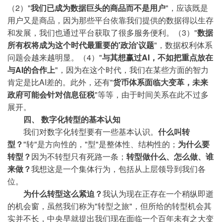
（2）"
我们已成为数据巨头的商品而不是用户
"，应该既是
用户又是商品，因为那些平台依靠我们提供的数据得以生存
和发展，我们也通过平台获取了很多服务便利。（3）"
数据
所有权将成为这个时代最重要的'政治'议题
"，数据权利体系
问题会越来越明显。（4）"
与其想赢过AI，不如把重点放在
与AI的合作上
"，因为在这个时代，我们在某些方面的智力
肯定是比AI差的。此外，还有"
货币体系面临大变革，未来
政府可能会针对信息征税
"等等，由于时间关系在此不过多
展开。
四、 数字化转型的基本认知
我们对数字化转型要有一些基本认识。
什么叫转
型？
"转"是方向性的，"型"是整体性、结构性的；
为什么要
转型？
因为不转型只有死路一条；
转型做什么、怎么做、谁
来做？
我想这是一个集体行为，包括从上层领导到我们各
位。
为什么转型这么紧迫？
我认为现在正存在一个稍纵即逝
的机会窗，虽然我们称为"转型之旅"，但所给的转型机会其
实并不长，中央早就提出我们现在面临一个百年未有之大变