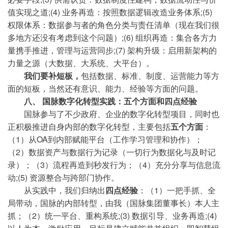
值实现之道;(4) 业务再造：按照数据逻辑改造业务体系;(5)
权限体系：数据参与者的角色分类与责任清单（现在我们很
多地方还没有考虑到这个问题）;(6) 组织再造：集合各方力
量携手推进，管理与运营同步;(7) 架构升级：启用新架构的
力量之源（大数据、大系统、大平台）。
我们要补短板，
包括数据、标准、制度、运营能力等方
面的短板，当然还有意识、能力、经验等方面的问题。
八、 国脉数字化转型实践：五个方面和四点经验
国脉参与了不少政府、企业的数字化转型项目，同时也
正积极推进自身内部的数字化转型，主要包括
五个方面
：
（1）从OA到内部赋能平台（工作学习管理和协作）；
（2）数据资产与数据行为记录（一切行为数据化与及时记
录）；（3）流程再造到秒发行为；（4）充分分享与信息流
动;(5) 资源整合与跨部门协作。
从实践中，我们归纳出
四点经验
：（1）一把手抓、全
局带动，国脉的内部转型，由我（国脉集团董事长）本人主
抓；（2）统一平台、重构系统;(3) 数据引导、业务再造;(4)