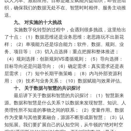
以人为本、激励应用。目标是建立赋能共益组织，即智慧组
织，确保我们的数据无处不在、智慧时时相伴、服务主动推
送。
九、 对实施的十大挑战
实施数字化转型的过程中，会遇到很多挑战，这里给出
了十点：（1）数据思维还是业务思维：老思路玩不出新花
样；（2）单项能力还是综合能力：软件、数据、规则、业
务、项目等；（3）切入点选择：重点把握和整体推进；
（4）规则选择：创新规则VS遵循规则；（5）导向选择：
目标导向还是问题导向；（6）确定需求：真实需求还是表
层需求；（7）短中长期平衡策略；（8）内与外部资源利
用；（9）技术与业务关系；（10）数据赋能与效果评估。
十、 关于数据与智慧的共识探讨
最后讲下关于数据和智慧的共识探讨：（1）智慧新来
源。数据和智慧是什么关系？以数据来发现智慧、知识、人
类理性所不知道的事物之间的联系；（2）变量作用。数据
作为变量与其他要素融合，源源不断形成新智慧；（3）认
知拓展。我们要扩展自己的认知空间，从牛顿的"绝对时空