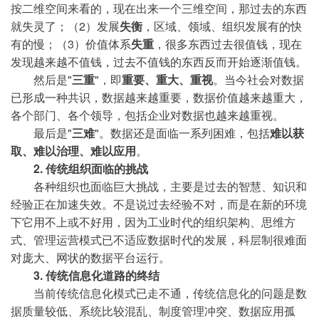
按二维空间来看的，现在出来一个三维空间，那过去的东西
就失灵了；（2）发展
失衡
，区域、领域、组织发展有的快
有的慢；（3）价值体系
失重
，很多东西过去很值钱，现在
发现越来越不值钱，过去不值钱的东西反而开始逐渐值钱。
然后是"
三重
"，即
重要、重大、重视
。当今社会对数据
已形成一种共识，数据越来越重要，数据价值越来越重大，
各个部门、各个领导，包括企业对数据也越来越重视。
最后是"
三难
"。数据还是面临一系列困难，包括
难以获
取、难以治理、难以应用
。
2. 传统组织面临的挑战
各种组织也面临巨大挑战，主要是过去的智慧、知识和
经验正在加速失效。不是说过去经验不对，而是在新的环境
下它用不上或不好用，因为工业时代的组织架构、思维方
式、管理运营模式已不适应数据时代的发展，科层制很难面
对庞大、网状的数据平台运行。
3. 传统信息化道路的终结
当前传统信息化模式已走不通，传统信息化的问题是数
据质量较低、系统比较混乱、制度管理冲突、数据应用孤