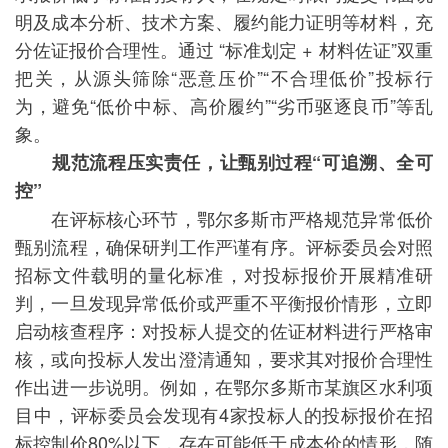
明及成本分析、技术方案、履约能力证明等材料，充
分佐证报价合理性。通过 “标准划定 + 材料佐证”双重
把关，从源头筛除“恶意压价”“不合理低价”投标行
为，避免“低价中标、高价履约”“劣币驱逐良币”等乱
象。
规范流程压实责任，让甄别过程“可追溯、全可
控”
在评标核心环节，鄂尔多斯市严格规范异常低价
甄别流程，确保研判工作严谨有序。评标委员会对照
招标文件载明的量化标准，对投标报价开展精准研
判，一旦发现异常低价或严重不平衡报价情形，立即
启动核查程序：对投标人提交的佐证材料进行严格审
核，或向投标人发出澄清通知，要求其对报价合理性
作出进一步说明。例如，在鄂尔多斯市某旗区水利项
目中，评标委员会发现有4家投标人的投标报价在招
标控制价80%以下，存在可能低于成本价的情形，随