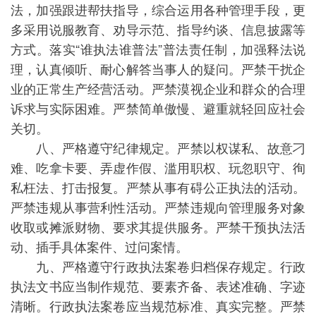
法，加强跟进帮扶指导，综合运用各种管理手段，更
多采用说服教育、劝导示范、指导约谈、信息披露等
方式。落实“谁执法谁普法”普法责任制，加强释法说
理，认真倾听、耐心解答当事人的疑问。严禁干扰企
业的正常生产经营活动。严禁漠视企业和群众的合理
诉求与实际困难。严禁简单傲慢、避重就轻回应社会
关切。
八、严格遵守纪律规定。严禁以权谋私、故意刁
难、吃拿卡要、弄虚作假、滥用职权、玩忽职守、徇
私枉法、打击报复。严禁从事有碍公正执法的活动。
严禁违规从事营利性活动。严禁违规向管理服务对象
收取或摊派财物、要求其提供服务。严禁干预执法活
动、插手具体案件、过问案情。
九、严格遵守行政执法案卷归档保存规定。行政
执法文书应当制作规范、要素齐备、表述准确、字迹
清晰。行政执法案卷应当规范标准、真实完整。严禁