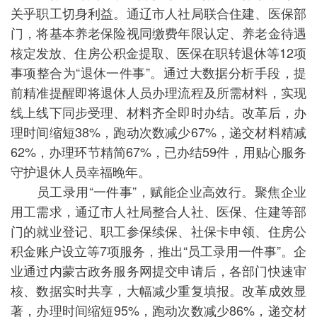
关乎职工切身利益。通辽市人社局联合住建、医保部
门，将基本养老保险视同缴费年限认定、养老金待遇
核定发放、住房公积金提取、医保在职转退休等12项
事项整合为“退休一件事”。通过大数据分析手段，提
前精准提醒即将退休人员办理流程及所需材料，实现
线上线下同步受理、材料齐全即时办结。改革后，办
理时间缩短38%，跑动次数减少67%，递交材料精减
62%，办理环节精简67%，已办结59件，用贴心服务
守护退休人员幸福晚年。
员工录用“一件事”，赋能企业高效行。聚焦企业
用工需求，通辽市人社局整合人社、医保、住建等部
门的就业登记、职工参保续保、社保卡申领、住房公
积金账户设立等7项服务，推出“员工录用一件事”。企
业通过内蒙古政务服务网提交申请后，各部门快速审
核、数据实时共享，大幅减少重复填报。改革成效显
著，办理时间缩短95%，跑动次数减少86%，递交材