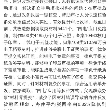
容，通过改造对接数据接口，以数据调取代替群众手
动填报，解决群众手动填报材料的问题；在审批后
台，通过政务数据一键核查，帮助审批人员快速核验
群众填报信息的真实性，有效提升审批效率。截至目
前，共改造数据调取类材料5441个。“四电”应用免跑
腿。制作500类4485万个电子证照，备案10463枚电
子印章，上线电子云签功能，归集109类510.99万份
电子档案材料，推进能够关联电子证照的事项一律免
于提交实体证照，能够电子签章的事项一律免于提交
纸质签字材料，能够电子印章审批的事项一律免于线
下盖章审批，能够生成电子档案的事项一律免于纸质
存档，让群众不需要再前往现场签字签名、提交实体
证照。同时，针对材料复杂的事项，综合运用表单开
发、数据调取、“四电”应用等多种方式，实现群众办
事“材料零提交”，减少了因材料错误导致的办件反复
被驳回现象，办件平均驳回率由0.82%降低到