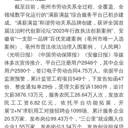
截至目前，亳州市劳动关系全过程、全覆盖、全
领域数字化运行的“满薪满益”综合服务平台已初步建
成。“满薪满益”和谐劳动关系品牌创建，获评全国首
届法治时代创新论坛“2023年行政执法创新案例”、安
徽省“一支部一品牌”百优党建案例（亳州市唯一入选
案例）、亳州市普法依法治理入围案例，《人民网》
《光明日报》《中国劳动保障报》《安徽日报》等媒
体多次宣传推介。平台已注册用户2948个，其中企业
用户2590个，签订电子劳动合同4.75万人。依据平台
监测预警，累计监管工程项目549个，下发告知函47
份、整改通知单29份，受理欠薪投诉1360件，追讨
欠薪3876.13万元，服务农民工26.64万人次，发放农
民工工资6.82亿元。依托平台功能拓展，开
展“2+N”求职用工对接招聘会1099场、累计服务企业
20.5万家、发布岗位99.43万个，“三公里”就业圈入住
企业1.55万家、发布岗位3.34万个，发放创业担保贷