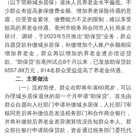
（以下简称城乡居保）退休人员养老金水平偏低。不
少群众有提高参保缴费金额、增加养老保险待遇的意
愿，但受资金紧张、缴费能力不足的限制，难以享受
较高的养老金待遇。亳州市税务局会同市人社局多次
研讨、调研，于2023年5月推出“助保贷”业务，群众
自愿贷款补缴城乡居保，补缴增加个人账户余额相应
增加养老金，群众再以增加的养老金逐步偿还贷
款。“助保贷”在亳州试点8个月以来，已发放助保贷款
6557.88万元，814名群众受益提高了养老金待遇。
二、主要做法
（一）流程简便。群众在即将年满60周岁，可以
办理城乡居保退休的前一个月申请“助保贷”。首先由
群众自愿向人社部门申请补缴城乡居保，人社部门审
核同意后将补缴信息发送税务部门和合作商业银行，
并将补缴前后养老金差异测算情况告知群众本人。群
众前往银行申请助保贷款，资金通过税务部门委托代