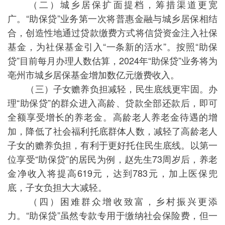
（二）城乡居保扩面提档，筹措渠道更宽
广。“助保贷”业务第一次将普惠金融与城乡居保相结
合，创造性地通过贷款缴费方式将信贷资金注入社保
基金，为社保基金引入“一条新的活水”。按照“助保
贷”目前每月办理人数估算，2024年“助保贷”业务将为
亳州市城乡居保基金增加数亿元缴费收入。
（三）子女赡养负担减轻，民生底线更牢固。办
理“助保贷”的群众进入高龄、贷款全部还款后，即可
全额享受增长的养老金。高龄老人养老金待遇的增
加，降低了社会福利托底群体人数，减轻了高龄老人
子女的赡养负担，有利于更好托住民生底线。以第一
位享受“助保贷”的居民为例，赵先生73周岁后，养老
金净收入将提高619元，达到783元，加上医保兜
底，子女负担大大减轻。
（四）困难群众增收致富，乡村振兴更添
力。“助保贷”虽然专款专用于缴纳社会保险费，但一