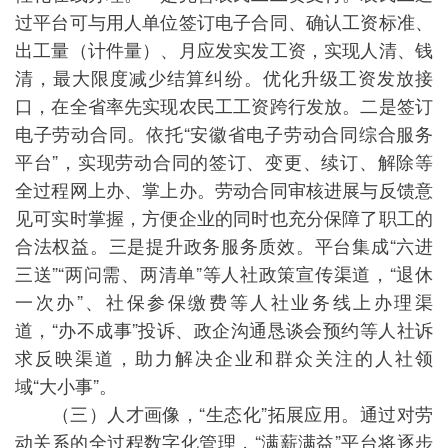
过平台可与用人单位签订电子合同、确认工资标准、
出工量（计件量）、月应发实发工资，实现人清、钱
清，最大限度减少结算纠纷。优化升级工资发放接
口，在全省率先实现农民工工资跨行发放。二是签订
电子劳动合同。依托“安徽省电子劳动合同综合服务
平台”，实现劳动合同的签订、变更、续订、解除等
全过程网上办、掌上办。劳动合同审核进展与反馈意
见可实时掌握，方便企业的同时也充分保障了职工的
合法权益。三是提升政务服务质效。平台集成“六进
三送”“两问需、两清单”等人社政策宣传渠道，“退休
一次办”、社保参保缴费等人社业务线上办理渠
道，“办不成事”投诉、政企沟通恳谈会预约等人社诉
求反映渠道，助力解决企业和群众关注的人社领
域“大小事”。
（三）人才画像，“生态化”拓展应用。通过对劳
动关系的全过程数字化管理，“满薪满益”平台将逐步