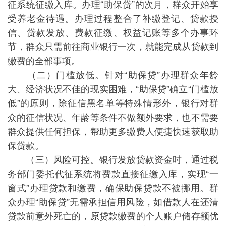
征系统征缴入库。办理“助保贷”的次月，群众开始享
受养老金待遇。办理过程整合了补缴登记、贷款授
信、贷款发放、费款征缴、权益记账等多个办事环
节，群众只需前往商业银行一次，就能完成从贷款到
缴费的全部事项。
（二）门槛放低。针对“助保贷”办理群众年龄
大、经济状况不佳的现实困难，“助保贷”确立“门槛放
低”的原则，除征信黑名单等特殊情形外，银行对群
众的征信状况、年龄等条件不做额外要求，也不需要
群众提供任何担保，帮助更多缴费人便捷快速获取助
保贷款。
（三）风险可控。银行发放贷款资金时，通过税
务部门委托代征系统将费款直接征缴入库，实现“一
窗式”办理贷款和缴费，确保助保贷款不被挪用。群
众办理“助保贷”无需承担信用风险，如借款人在还清
贷款前意外死亡的，原贷款缴费的个人账户储存额优