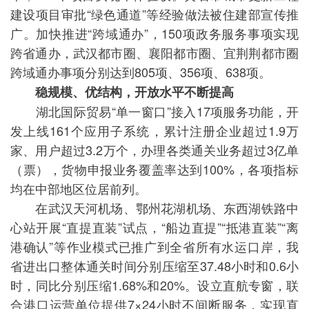
建设项目审批“绿色通道”等经验做法被住建部宣传推
广。加快推进“跨域通办”，150项政务服务事项实现
跨省通办，武汉都市圈、襄阳都市圈、宜荆荆都市圈
跨域通办事项分别达到805项、356项、638项。
稳规模、优结构，开放水平不断提高
湖北国际贸易“单一窗口”接入17项服务功能，开
发上线161个应用子系统，累计注册企业超过1.9万
家、用户超过3.2万个，办理各类通关业务超过3亿单
（票），货物申报业务覆盖率达到100%，各项指标
均在中部地区位居前列。
在武汉天河机场、鄂州花湖机场、东西湖铁路中
心站开展“直提直装”试点，“船边直提”“抵港直装”“离
港确认”等作业模式已推广到全省所有水运口岸，我
省进出口整体通关时间分别压缩至37.48小时和0.6小
时，同比分别压缩1.68%和20%。设立直航专窗，联
合港口运营单位提供7×24小时不间断服务，实现直