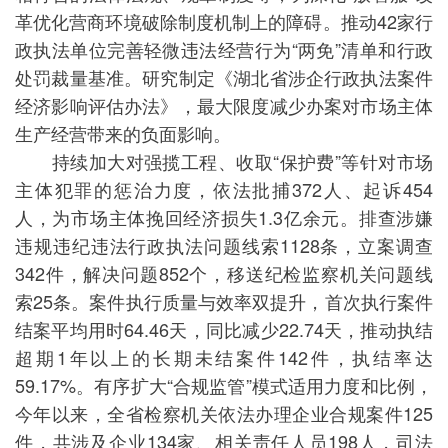
革优化营商环境破除制度机制上的障碍。推动42家行
政执法单位完善轻微违法经营行为“两免”清单和行政
处罚裁量基准。研究制定《湖北省涉企行政执法案件
经济影响评估办法》，最大限度减少办案对市场主体
生产经营带来的负面影响。
持续加大对强揽工程、收取“保护费”等针对市场
主体犯罪的惩治力度，依法批捕372人、起诉454
人，为市场主体挽回经济损失1.3亿余元。排查涉嫌
违规违纪违法行政执法问题线索1128条，立案调查
342件，解决问题852个，移送纪检监察机关问题线
索25条。案件执行质量与效率双提升，首次执行案件
结案平均用时64.46天，同比减少22.74天，推动执结
超期1年以上的长期未结案件142件，执结率达
59.17%。有序扩大“合规监管”模式适用力度和比例，
今年以来，全省检察机关依法办理企业合规案件125
件，共涉及企业134家、相关责任人员198人，司法