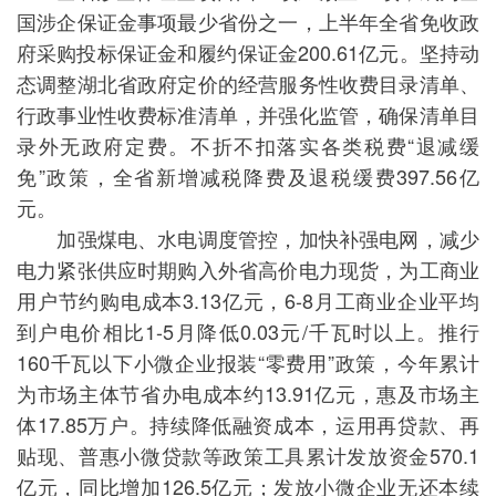
国涉企保证金事项最少省份之一，上半年全省免收政
府采购投标保证金和履约保证金200.61亿元。坚持动
态调整湖北省政府定价的经营服务性收费目录清单、
行政事业性收费标准清单，并强化监管，确保清单目
录外无政府定费。不折不扣落实各类税费“退减缓
免”政策，全省新增减税降费及退税缓费397.56亿
元。
加强煤电、水电调度管控，加快补强电网，减少
电力紧张供应时期购入外省高价电力现货，为工商业
用户节约购电成本3.13亿元，6-8月工商业企业平均
到户电价相比1-5月降低0.03元/千瓦时以上。推行
160千瓦以下小微企业报装“零费用”政策，今年累计
为市场主体节省办电成本约13.91亿元，惠及市场主
体17.85万户。持续降低融资成本，运用再贷款、再
贴现、普惠小微贷款等政策工具累计发放资金570.1
亿元，同比增加126.5亿元；发放小微企业无还本续