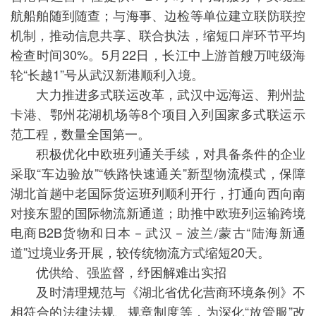
航船舶随到随查；与海事、边检等单位建立联防联控
机制，推动信息共享、联合执法，缩短口岸环节平均
检查时间30%。5月22日，长江中上游首艘万吨级海
轮“长越1”号从武汉新港顺利入境。
大力推进多式联运改革，武汉中远海运、荆州盐
卡港、鄂州花湖机场等8个项目入列国家多式联运示
范工程，数量全国第一。
积极优化中欧班列通关手续，对具备条件的企业
采取“车边验放”“铁路快速通关”新型物流模式，保障
湖北首趟中老国际货运班列顺利开行，打通向西向南
对接东盟的国际物流新通道；助推中欧班列运输跨境
电商B2B货物和日本－武汉－波兰/蒙古“陆海新通
道”过境业务开展，较传统物流方式缩短20天。
优供给、强监督，纾困解难出实招
及时清理规范与《湖北省优化营商环境条例》不
相符合的法律法规、规章制度等，为深化“放管服”改