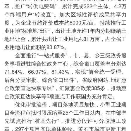
革，推广“转供电费码”，累计完成322个主体、4.2万
个终端用户“转改直”。加大区域性评价成果共享力
度，为企业节约评价成本约8000元/亩。持续推行工
业用地“标准地”出让，出让土地允许1年内分期缴纳土
地出让金，累计共出让工业用地4.81万亩，占全省工
业用地出让面积的83.87%。
全面推行“一站式服务”，市、县、乡三级政务服
务事项进驻综合性政务中心，综合窗口覆盖率分别达
71.84%、66.97%、81.43%，实现“前台统一受理、
后台分类审批、综合窗口出件”。省政府网站上线“惠
企政策直达快享专区”，汇聚惠企政策385条，推动惠
企政策直达快享等5项重点工作获国办充分肯定。
优化审批流程，项目落地明显加快，小型工业项
目全流程审批时限压缩至25个工作日以内。在中部率
先试点推行“桩基先行”，推进分段许可分段施工改
革，297个项目实现单体验收。黄石市城市更新工程