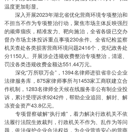
温度更加彰显。
深入开展2023年湖北省优化营商环境专项整治和
不担当不作为专项整治行动，聚焦市场主体反映强烈
的顽瘴痼疾，精准发力、靶向施治，全省各级已交办
督办市场主体投诉重点事项230余件。全省纪检监察
机关查处各类损害营商环境问题2416个，党纪政务处
分1150人。开展涉企违规收费整治专项整治，清退、
罚没各类违规收费金额达551.44万元。
深化“万所联万会”，1394名律师进驻省非公企业
法律服务库，875家律师事所与1453家工商联建立合
作机制，1283名律师全天候在线服务非公有制企业投
诉，累计受理诉求9242件，帮助企业追回、解封、解
冻资金资产43.8亿元。
专项督察破解“执行难”，着力解决行政机关不依
法履行法院生效裁判，行政机关不作为、乱作为等问
题，依法保护企业合法权益，为企业营造安心的营商