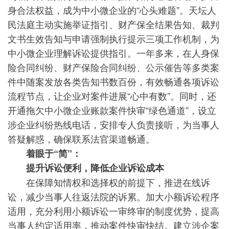
身合法权益，成为中小微企业的“心头难题”。天坛人
民法庭主动实施举证指引、财产保全结果告知、裁判
文书生效告知与申请强制执行提示三项工作机制，为
中小微企业理解诉讼提供指引。一年多来，在人身保
险合同纠纷、财产保险合同纠纷、公示催告等多类案
件中随案发放各类告知书数百份，有效畅通各项诉讼
流程节点，让企业对案件进展“心中有数”。同时，还
开通拖欠中小微企业账款案件快审“绿色通道”，设立
涉企业纠纷热线电话，安排专人负责接听，为当事人
答疑解惑，确保联系法官渠道畅通。
着眼于“简”：
提升诉讼便利，降低企业诉讼成本
在保障知情权和选择权的前提下，推进在线诉
讼，减少当事人往返法院的诉累。加大小额诉讼程序
适用，充分利用小额诉讼一审终审的制度优势，提高
当事人约定适用率，推动案件快审快结。建立涉企案