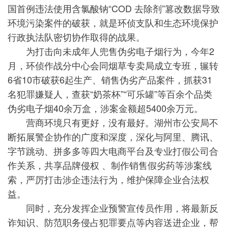
国首例违法使用含氯酸钠“COD 去除剂”篡改数据导致
环境污染案件的破获，就是环侦支队和生态环境保护
行政执法队密切协作取得的战果。
为打击向未成年人兜售伪劣电子烟行为，今年2
月，环侦作战分中心会同烟草专卖局成立专班，辗转
6省10市破获6起生产、销售伪劣产品案件，抓获31
名犯罪嫌疑人，查获“奶茶杯”“可乐罐”等百余个品类
伪劣电子烟40余万盒，涉案金额超5400余万元。
营商环境只有更好，没有最好。湖州市公安局不
断拓展警企协作的广度和深度，深化与阿里、腾讯、
字节跳动、拼多多等四大电商平台及专业打假公司合
作关系，共享品牌侵权 、制作销售假劣药等涉案线
索，严厉打击涉企违法行为，维护保障企业合法权
益。
同时，充分发挥企业预警宣传员作用，将最新反
诈知识、防范职务侵占犯罪要点等内容送进企业，帮