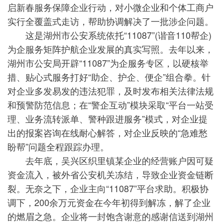
启新春服务保障企业行动，对小微企业和个体工商户
实行全覆盖式走访，帮助协调解决了一批涉企问题。
这是湖州市公安系统依托“11087”(谐音110帮企)
为企服务矩阵护航企业发展的真实写照。去年以来，
湖州市公安局开辟“11087”为企服务专区，以硬核举
措、贴心式服务打好“助企、护企、便企”组合拳。针
对企业多发易发的违法犯罪，及时发布相关法律法规
和预警防范信息；在“警企互动”模块采取“平台一站受
理、业务流转派单、警种跟进服务”模式，对企业提
出的报案咨询在线耐心解答，对企业反映的“急难愁
盼帮”问题全程跟踪办理。
去年底，吴兴区织里镇某企业的经营账户因可疑
资金流入，被外省公安机关冻结，导致企业资金链断
裂。无奈之下，企业主向“11087”平台求助。积极协
调下，200余万元资金在今年初得到解冻，解了企业
的燃眉之急。企业将一封饱含谢意的感谢信送到湖州