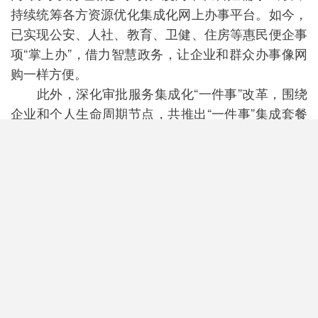
持续统筹各方资源优化集成化网上办事平台。如今，
已实现公安、人社、教育、卫健、住房等惠民便企事
项“掌上办”，借力智慧政务，让企业和群众办事像网
购一样方便。
此外，深化审批服务集成化“一件事”改革，围绕
企业和个人生命周期节点，共推出“一件事”集成套餐
服务338个，服务窗口延伸至全市131个便民服务站
点，办理时间压缩56%，申请材料减少59%，累计办
件量超140万件。
让“数据多跑路、群众少跑路”，便利的背后是数
据发挥的效应。目前，厦门政务信息系统“应接尽
接”，全市46个部门174个在用系统全部接入市政务信
息共享协同平台。公共数据“应汇尽汇”，累计汇聚数
据超51亿条。
目前厦门市营商环境已进入“数据赋能营商环
境”的5.0阶段。今年，还出台实施数字化营商环境提