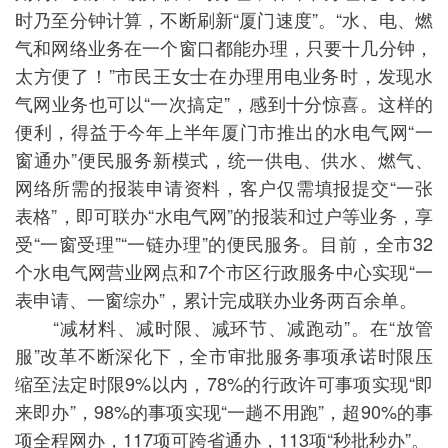
时乃至分钟计算，不断刷新“厦门速度”。“水、电、燃
气和网络业务在一个窗口都能办理，只要十几分钟，
太方便了！”市民王女士在办理用电业务时，发现水
气网业务也可以“一次搞定”，感到十分惊喜。这样的
便利，得益于今年上半年厦门市推出的水电气网“一
窗通办”便民服务新模式，统一供电、供水、燃气、
网络所需的报装申请资料，客户仅需填报提交“一张
表格”，即可联办“水电气网”的报装和过户等业务，享
受“一窗受理”“一链办理”的便民服务。目前，全市32
个水电气网营业网点和7个市区行政服务中心实现“一
表申请、一窗综办”，累计完成联办业务两百余单。
“减材料、减时限、减环节、减跑动”。在“放管
服”改革不断深化下，全市审批服务事项承诺时限压
缩至法定时限9%以内，78%的行政许可事项实现“即
来即办”，98%的事项实现“一趟不用跑”，超90%的事
项全程网办，117项可跨省通办，113项“秒批秒办”。