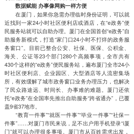
数据赋能 办事像网购一样方便
在厦门，如果你急需办理临时身份证明，可以就
近找到一家24小时社区便利店或酒店，在“e政务”便
民服务站就可以自助办理。厦门在全国首创“e政务”自
助服务新模式，打造“家门口24小时不打烊的政务服
务窗口”。目前已整合公安、社保、医保、公积金、
海关、公证等23个部门280个高频事项，全市共有
430个这样的“e政务”便民服务站，遍布厦门全市24小
时社区便利店、企业园区、大型酒店等人流密集场
所，有效缓解了城市政务窗口业务办理压力，也解决
了民众路途远、时间长、办事难的难题。厦门还依
托“e政务”在全国率先推出自助服务“跨省通办”，已覆
盖9省37地市。
“教育一件事”“就医一件事”“毕业一件事”“社保一
件事”……对厦门市民来说，足不出户用手机登录“i厦
门”就可以办理很多事项。厦门市从百姓需求出发，