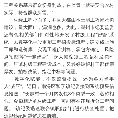
工程关系基层群众切身利益，在监管上就要契合农村
实际，符合群众所需。”
村级工程小而多，并且大都由本土能工巧匠承包
建设，量大面广，漏洞也多。为此，湖州市纪委监委
还督促相关部门针对性地开发了村级工程“智管”系
统，以数字化手段重塑工程招投标流程，建立线上施
工库和造价库，实现工程价测算、承包方确定、风险
点预防等“一键智管”，既大幅缩短工程竞标发包时
间、压减村级工程建设成本，又较好破解村干部优亲
厚友、拍板决策、指定中标等问题。
数字化赋能，不仅监督提效，还为各方当事
人“减压”。近日，南浔区和孚镇纪委接到系统预警信
息推送，“长超村一个月内发包3个类型一致、名称相
似、金额相近的村级工程，可能存在违规拆分工程问
题。”镇纪委迅速联合镇职能部门进行核查处置，把
违规违纪问题解决在前端。