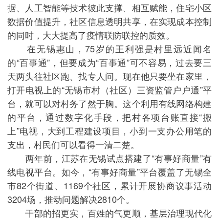
据、人工智能等技术彼此支撑、相互赋能，住宅小区
数据价值提升，社区信息透明共享，在实现成本控制
的同时，大大提高了疫情联防联控的质效。
在无锡惠山，75岁的王利强是村里远近闻名
的“百事通”，但要成为“百事通”可不容易，过去要三
天两头往社区跑、找专人问。现在他只要坐在家里，
打开电视上的“无锡市村（社区）三资监管户户通”平
台，就可以对村务了然于胸。这个利用有线网络构建
的平台，通过数字化手段，把村各项台账直接“搬
上”电视，大到工程建设项目，小到一支办公用笔的
支出，村民们可以看得一清二楚。
两年前，江苏在无锡试点搭建了“有事好商量”有
线电视平台。如今，“有事好商量”平台覆盖了无锡全
市82个街道、1169个社区，累计开展协商议事活动
3204场，推动问题解决2810个。
干部的招更实，百姓的气更顺，基层治理现代化