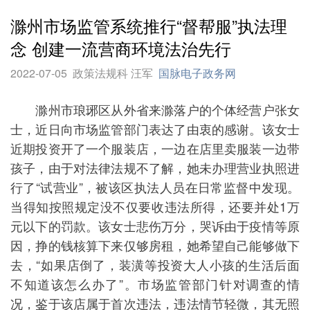
滁州市场监管系统推行“督帮服”执法理
念 创建一流营商环境法治先行
2022-07-05
政策法规科 汪军
国脉电子政务网
滁州市琅琊区从外省来滁落户的个体经营户张女
士，近日向市场监管部门表达了由衷的感谢。该女士
近期投资开了一个服装店，一边在店里卖服装一边带
孩子，由于对法律法规不了解，她未办理营业执照进
行了“试营业”，被该区执法人员在日常监督中发现。
当得知按照规定没不仅要收违法所得，还要并处1万
元以下的罚款。该女士悲伤万分，哭诉由于疫情等原
因，挣的钱核算下来仅够房租，她希望自己能够做下
去，“如果店倒了，装潢等投资大人小孩的生活后面
不知道该怎么办了”。市场监管部门针对调查的情
况，鉴于该店属于首次违法，违法情节轻微，其无照