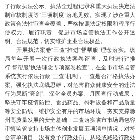
了行政执法公示、执法全过程记录和重大执法决定法
制审核制度等“三项制度”落地见效。实现了涉企重大
政策合法性审查全覆盖，严格按照法定权限和程序行
使权力、履行职责，促进市场监管执法工作公开透
明、合法规范，切实维护企业合法权益。
开展执法案卷“三查”推进“督帮服”理念落实。该
局每年开展一次行政执法案卷评查，及时进行“推
行‘督帮服’执法理念专项案卷检查”，在全市市场监管
系统实行依法行政“三查”机制，一查是否严格执法办
案。强化执法底线思维，对危害群众健康安全的违法
行为果断“亮剑”。深化全员办案、月固查行动成果，
坚决守牢疫情防控、食品药品、特种设备和产品质量
等安全防线，维护安全有序的市场环境，夯实支撑滁
州高质量发展的安全基础；二查落实省市市场局包容
审慎监管支持市场主体创业发展五项清单情况，对符
合清单项目，没有免予行政处罚、从轻或减轻行政处