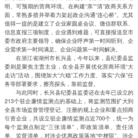
明、可预期的营商环境。在构建“亲”“清”政商关系方
面，常熟多措并举着力架起政企沟通“连心桥”。尤其
值得一提的是建立了企业家圆桌会议、微信群联系、
信息直报三项制度，企业遇到难题，可直接报送至市
委市政府主要领导，确保企业呼声第一时间听到、企
业需求第一时间满足、企业问题第一时间解决。
在浙江省湖州市长兴县，今年以来，县纪委县监
委则是聚焦主责主业，在全县开展优化营商环境“大
走访”活动，围绕加大“六稳”工作力度、落实“六保”任
务等部署要求，擦亮探头，靠前监督。
与此同时，长兴县纪委县监委还在去年已设立的
213个驻企廉情监测点的基础上，将监测范围扩大到
全县市场监督管理登记、注册的规上企业和重点招商
引资企业，共设立驻企廉情监测点近700个，统一为
每个监测点制定“三张清单”，即政策清单、责任清
单、监督清单，对涉企优惠政策落地“中梗阻”、涉企