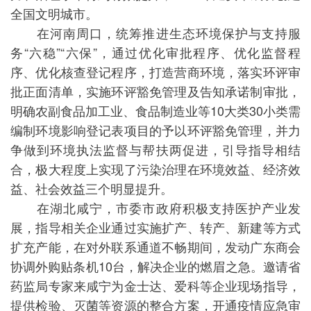
全国文明城市。
在河南周口，统筹推进生态环境保护与支持服
务“六稳”“六保”，通过优化审批程序、优化监督程
序、优化核查登记程序，打造营商环境，落实环评审
批正面清单，实施环评豁免管理及告知承诺制审批，
明确农副食品加工业、食品制造业等10大类30小类需
编制环境影响登记表项目的予以环评豁免管理，并力
争做到环境执法监督与帮扶两促进，引导指导相结
合，极大程度上实现了污染治理在环境效益、经济效
益、社会效益三个明显提升。
在湖北咸宁，市委市政府积极支持医护产业发
展，指导相关企业通过实施扩产、转产、新建等方式
扩充产能，在对外联系通道不畅期间，发动广东商会
协调外购贴条机10台，解决企业的燃眉之急。邀请省
药监局专家来咸宁为金士达、爱科等企业现场指导，
提供检验、灭菌等资源的整合方案，开通疫情应急审