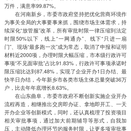
万件，满意率99.87%。
在河南新乡，市委市政府坚持把优化营商环境作
为事关全局的大事要事来抓，围绕市场主体需求，持
续深化“放管服”改革，所有审批时限一律压缩到法定
时限50%以下，线上“一网通办”、线下“只进一扇
门”、现场“最多跑一次”成为常态，取消了申报和证明
材料近2000项，办理时限大幅压缩，市本级行政许可
事项“不见面审批”占比91.83%，行政许可事项承诺时
限压缩比达到87.48%，实现了企业开办1日办结、最
快半日办结，今年新乡市各类市场主体总量突破36万
户，比去年年底增长8.63%。
在山东曲阜，市委市政府不断创新实施企业开办
流程再造，相继推出交房即办证、拿地即开工、一天
开办企业等创新模式，同时，还认真梳理了投资项目
相关审批事项，通过加大前期辅导等形式，自我加
压，主动降低办理环节的服务时限，让更多项审批事