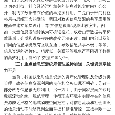
众切身利益、社会经济运行相关的信息难以实时向社会公
开，制约了数据潜在价值的再挖掘利用。二是由于部门利益
格局与思维理念的受限，我国对政务信息资源的共享应用管
理尚未建立顶层设计，导致“信息孤岛”现象比较突出。例
如，大量信息没能转换为可机读格式，或者由于数据共享标
准滞后，介质和设备程序的改变无法识读；部门内部以及部
门间的信息系统没有互联互通，导致信息共享不畅，等等。
信息资源的碎片化、精度低、关联弱等现象严重阻碍了数据
的高效利用，制约了“数据治国”水平。
（三）重点信息资源统筹管理亟待加强，关键资源掌控
力不足
当前，我国缺乏对信息资源的资产化管理以及分级分类
管理，政务信息资源利用的责任和义务归属不明确，导致一
部分政务信息被无序利用。另一方面，由于国家层面欠缺对
数据流动的统一规范管理，使得现实环境中实际存在的信息
资源缺乏严格的地域物理空间把控，对信息流动和社会组织
的信息活动不能够做到全面掌握和精准管控，直接导致一些