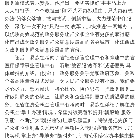
服务新模式表示赞赏。他指出，要切实抓好“事事马上办、
人人钉钉子、个个敢担当”和“不为不办找理由，只为办好想
办法”的落实落地，敢闯敢试，创新举措，大力规范中介服
务，深化“一次不跑”“只跑一次”改革，加快推进“一网通办”，
以优质高效规范的政务服务让群众和企业有更多的获得感，
让南昌成为政务服务群众满意度最高的省会城市，让江西成
为政务服务群众满意度最高的省份。
随后，易炼红考察了省社会保险管理中心和筹建中的省
医疗保障事业管理中心，听取“放管服”改革和“减证便民”具
体举措的介绍。他指出，政务服务关乎党和政府形象、关系
全省高质量跨越式发展，为人民群众服务没有小事。我们要
尽心尽力、想方设法，将心比心、换位思考，把政务服务工
作做到群众的心坎上，让群众和企业得到更加优质温馨的服
务。在省住房公积金管理中心考察时，易炼红详细了解住房
公积金“掌上办理”情况，希望持续完善和提升“赣服通”服务
功能，不断扩大“赣服通”办理事项覆盖面，特别是把更多与
群众和企业利益关系密切的事项纳入“赣服通”服务范围，加
快实现“掌上办”“异地办”“随时办”，让群众和企业办事越来越