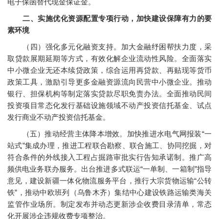
电子保函替代现金保证金。
二、实施优化资源配置专项行动，加快建设保障有力的要
素环境
（四）强化多元化融资支持。加大金融纾困帮扶力度，采
取贷款展期延期等方式，有效化解企业流动性风险。全面落实
中小微企业无还本续贷政策，综合运用再贷款、再贴现等货币
政策工具，激励引导更多金融资源流向民营中小微企业。推动
银行、担保机构等制定落实贷款尽职免责办法。全面推动民间
投资项目常态化发行基础设施领域不动产投资信托基金、试点
发行商业不动产投资信托基金。
（五）推动经营主体降本增效。加快推进水电气网报装“一
站式”集成办理，推进工程联合勘察、联合施工、协同挖掘，对
符合条件的外线接入工程占掘路审批实行告知承诺制。推广高
频供电业务联办服务。出台推进多式联运“一单制、一箱制”指导
意见，建设新疆一体化物流服务平台，推行大宗货物运输“公转
铁”，推动中欧班列（乌鲁木齐）集结中心建设铁路运输类海关
监管作业场所。制定发布并动态更新涉企收费目录清单，常态
化开展涉企违规收费专项整治。