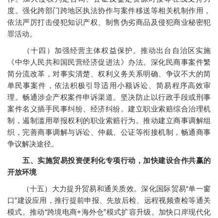
度。强化跨部门跨地区执法协作与案件移送等相关机制作用，
依法严厉打击侵犯知识产权、制售伪劣商品及侵犯商业秘密犯
罪活动。
（十四）加强经营主体权益保护。推动出台自治区实施
《中华人民共和国民营经济促进法》办法。深化民商事案件繁
简分流改革，对事实清楚、权利义务关系明确、争议不大的简
单民事案件，依法积极引导适用小额诉讼、简易程序高效审
理。畅通涉企产权案件申诉渠道。坚决防止以行政手段或刑事
案件名义插手民事纠纷、经济纠纷。建立职业索赔综合治理机
制，遏制滥用举报权利的职业索赔行为。推动建立商事调解组
织，完善商事调解与诉讼、仲裁、公证等衔接机制，畅通商事
争议解决途径。
五、实施贸易投资便利化专项行动，加快建设合作共赢的
开放环境
（十五）大力提升贸易和通关质效。深化国际贸易“单一窗
口”建设应用，推行提前申报、先放后检、远程视频查检等通关
模式。推动“跨境电商+海外仓”模式扩容升级。加快口岸现代化