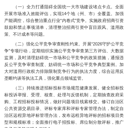
（一）全力打通阻碍全国统一大市场建设堵点卡点。全面
开展市场准入效能评估，实现14个地（州、市）全覆盖。加强
产能调控，综合整治重点行业“内卷式”竞争。实施政府招商引资
鼓励和禁止事项清单，清理整治招商引资中盲目跟风、滥用政
策、不计成本等问题。
（二）强化公平竞争审查刚性约束。开展“2026守护公平竞
争”专项行动，定期组织实施公平竞争审查第三方评估、大数据
监测，及时清理妨碍统一市场和公平竞争的政策措施，通报违
反公平竞争审查制度、妨碍统一市场和公平竞争典型案例。加
大对滥用行政权力排除限制竞争行为的执法力度，综合运用反
垄断约谈等执法工具，强化重点领域监管。
（三）持续推进招标投标市场规范健康发展。健全招标投
标投诉举报、受理、核查、处理与反馈机制，定期抽查政府采
购、工程招标投标情况，做好问题项目线索移交。修订自治区
公共资源交易目录、评标专家库和评标专家管理办法，制定自
治区远程异地评标管理办法，发布远程异地评标的招标项目类
型和规模标准；全面推行电子招投标、席位制分散评标，推广