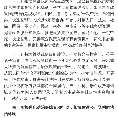
（九）推动惠企政策精准直达快享。建立普惠性政策听取
经营主体意见常态化机制，科学设置政策过渡期。出台惠企政
策同步明确兑现标准、时限、路径等，实现“一次申报、全程网
办、快速兑现”。优化升级“新企办”平台，对接人口、法人、社
保、医保、不动产、民政、税务、中小企业等基础数据资源，
完善政策服务知识库，推进政策集中发布、智能匹配、一键申
报、快速兑现。完善惠企政策兑现尽职免责机制，简化非必要
的专家评审，探索批量审批模式，推动政策红利直达快享。
（十）持续推动诚信政府建设。推动将合法性审查、公平
竞争审查、与宏观政策取向一致性评估作为制定政策、作出重
大决策的前置程序，增强政策的一致性、稳定性、可预期性，
从源头防范“新官不理旧账”“拍脑袋决策”“一刀切”等问题。开展
统计督察检查，推进统计法培训进党校，持续整治统计造假。
依法依规将政府及其部门合同履约、产业扶持、涉企收费等领
域失信行为纳入信用记录，限制其申请各类财政性资金和项
目、试点示范、评先评优。
四、实施强化法治保障专项行动，加快建设公正透明的法
治环境