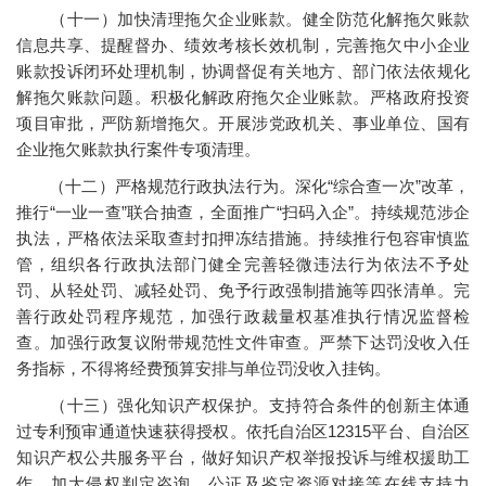
（十一）加快清理拖欠企业账款。健全防范化解拖欠账款
信息共享、提醒督办、绩效考核长效机制，完善拖欠中小企业
账款投诉闭环处理机制，协调督促有关地方、部门依法依规化
解拖欠账款问题。积极化解政府拖欠企业账款。严格政府投资
项目审批，严防新增拖欠。开展涉党政机关、事业单位、国有
企业拖欠账款执行案件专项清理。
（十二）严格规范行政执法行为。深化“综合查一次”改革，
推行“一业一查”联合抽查，全面推广“扫码入企”。持续规范涉企
执法，严格依法采取查封扣押冻结措施。持续推行包容审慎监
管，组织各行政执法部门健全完善轻微违法行为依法不予处
罚、从轻处罚、减轻处罚、免予行政强制措施等四张清单。完
善行政处罚程序规范，加强行政裁量权基准执行情况监督检
查。加强行政复议附带规范性文件审查。严禁下达罚没收入任
务指标，不得将经费预算安排与单位罚没收入挂钩。
（十三）强化知识产权保护。支持符合条件的创新主体通
过专利预审通道快速获得授权。依托自治区12315平台、自治区
知识产权公共服务平台，做好知识产权举报投诉与维权援助工
作。加大侵权判定咨询、公证及鉴定资源对接等在线支持力