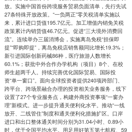
放。实施中国首份跨境服务贸易负面清单，先行先试
27条特殊开放政策。“一负两正”零关税清单实施以
来，累计进口货值195.7亿元。加工增值内销免关税
政策累计内销货值46.7亿元。促进“三大境外消费回
流”。连续举办三届消博会，实施离岛免税“担保即
提”“即购即提”，离岛免税店销售额同比增长19.3%；
新引进国际创新药械86种，医疗旅游人数增长
60.1%；获批中外合作办学机构（项目）8个、在校
师生超两千人。持续完善优化国际贸易、国际投
资“单一窗口”。面向全球投资者提供240项跨部门、
跨平台、跨场景融合办理的投资相关业务服务，线下
设置了27个专业服务点，构建外商投资事项“一窗办
理”新模式。进一步提升通关便利化水平。推动“一线
放开、二线管住”制度和通关便利化措施扩区。口岸
进口和出口整体通关时间分别为31.04小时、0.89小
时，优于全国平均水平。用足用好第五第七航权、59