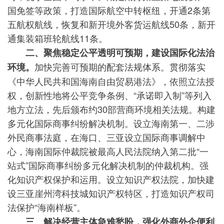
国免签等政策，打造国际航空中转枢纽，开通2条第
五航权航线，恢复和新开境外客货运航线50条，新开
通集装箱班轮航线11条。
二、聚焦稳定公平透明可预期，建设国际化法治
加快完善可预期的配套法规体系。贯彻落实
环境。
《中华人民共和国海南自由贸易港法》，依照立法授
权，创新性地将公平竞争条例、“承诺即入制”等列入
地方立法，先后颁布约30部营商环境相关法规。构建
多元化国际商事纠纷解决机制。设立海南第一、二涉
外民商事法庭，在海口、三亚设立国际商事调解中
心，海南国际仲裁院被最高人民法院纳入第二批“一
站式”国际商事纠纷多元化解决机制的仲裁机构。强
化知识产权保护和运用。设立知识产权法院，加快建
设三亚崖州湾科技城知识产权特区，打造知识产权司
法保护“海南样板”。
三、解决经营主体急难愁盼，强化外商外企便利