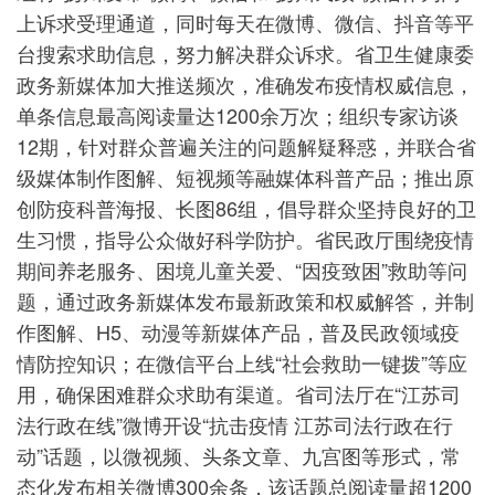
上诉求受理通道，同时每天在微博、微信、抖音等平
台搜索求助信息，努力解决群众诉求。省卫生健康委
政务新媒体加大推送频次，准确发布疫情权威信息，
单条信息最高阅读量达1200余万次；组织专家访谈
12期，针对群众普遍关注的问题解疑释惑，并联合省
级媒体制作图解、短视频等融媒体科普产品；推出原
创防疫科普海报、长图86组，倡导群众坚持良好的卫
生习惯，指导公众做好科学防护。省民政厅围绕疫情
期间养老服务、困境儿童关爱、“因疫致困”救助等问
题，通过政务新媒体发布最新政策和权威解答，并制
作图解、H5、动漫等新媒体产品，普及民政领域疫
情防控知识；在微信平台上线“社会救助一键拨”等应
用，确保困难群众求助有渠道。省司法厅在“江苏司
法行政在线”微博开设“抗击疫情 江苏司法行政在行
动”话题，以微视频、头条文章、九宫图等形式，常
态化发布相关微博300余条，该话题总阅读量超1200