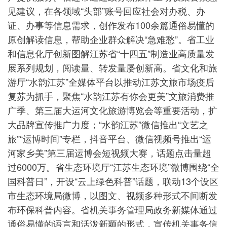
见建议，在各领域“头部”账号回应社会对办税、办
证、办事等信息需求，创作发布100余篇通俗易懂的
原创解读信息，帮助企业群众解决“急难愁”。省工业
和信息化厅创新图解江苏省“十四五”制造业高质量发
展系列规划，阅读量、转发量屡创新高。省文化和旅
游厅“水韵江苏”全媒体平台以推动江苏文旅市场疫后
复苏为抓手，聚焦“水韵江苏有你会更美”文旅消费推
广季、第三届大运河文化旅游博览会等重要活动，扩
大品牌宣传推广力度；“水韵江苏”微信推出“文艺之
旅”“运博时间”专栏，抖音平台、微信视频号推出“运
河家乡美”第三届运博会短视频大赛，话题点击量超
过6000万。省生态环境厅“江苏生态环境”微博围绕“全
国科普日”，开设“云上绿色科普”话题，联动13个设区
市生态环境局微博，以图文、视频多种形式不间断发
布环保科普内容。省机关事务管理局政务新媒体通过
通俗易懂的语言和活泼新颖的形式，宣传机关事务信