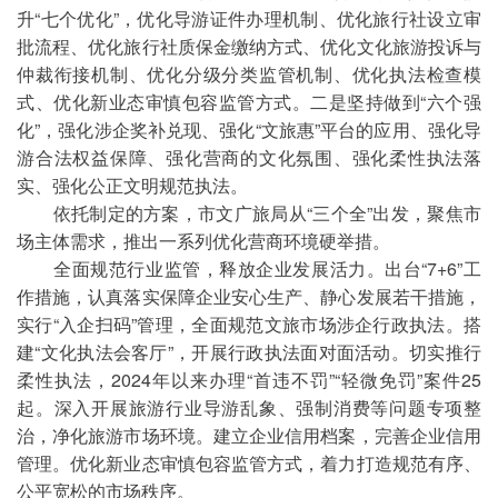
升“七个优化”，优化导游证件办理机制、优化旅行社设立审
批流程、优化旅行社质保金缴纳方式、优化文化旅游投诉与
仲裁衔接机制、优化分级分类监管机制、优化执法检查模
式、优化新业态审慎包容监管方式。二是坚持做到“六个强
化”，强化涉企奖补兑现、强化“文旅惠”平台的应用、强化导
游合法权益保障、强化营商的文化氛围、强化柔性执法落
实、强化公正文明规范执法。
依托制定的方案，市文广旅局从“三个全”出发，聚焦市
场主体需求，推出一系列优化营商环境硬举措。
全面规范行业监管，释放企业发展活力。出台“7+6”工
作措施，认真落实保障企业安心生产、静心发展若干措施，
实行“入企扫码”管理，全面规范文旅市场涉企行政执法。搭
建“文化执法会客厅”，开展行政执法面对面活动。切实推行
柔性执法，2024年以来办理“首违不罚”“轻微免罚”案件25
起。深入开展旅游行业导游乱象、强制消费等问题专项整
治，净化旅游市场环境。建立企业信用档案，完善企业信用
管理。优化新业态审慎包容监管方式，着力打造规范有序、
公平宽松的市场秩序。