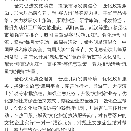
全力促进文旅消费，提振市场发展信心。强化政策激
励，加大对品牌创建、“引客入浔”等奖励力度。丰富产品供
给，大力发展水上旅游、康养旅游、研学旅游、银发旅游，
提升九动梦工厂等文旅业态。紧盯南昌、武汉等重点客源地
市加强宣传推介，吸引自驾游客“乐游九江”。强化活动引
流，坚持“每月大活动、每周有活动”，举办明星演唱会、中
国民乐名家演奏会、首届大学生音乐节、文化惠企演出等系
列活动，常态化开展“湖边艺站”“琵琶亭演艺”等文化活动，
配套“凭票游九江”“一票多享”等优惠政策，着力推动活动“流
量”变消费“增量”。
全心优化惠企服务，营造良好发展环境。优化政务服
务，搭建“文旅惠”应用平台，完善旅行社、导游证、大型演
出活动等审批流程。加强金融服务，升级“文旅贷”业务，优
化旅行社质保金缴纳方式，减轻企业资金压力。强化企业帮
扶，创设文化旅游投诉与仲裁衔接机制，开展普法宣传月活
动，在热门景点增设“文化旅游执法服务岗”，对有意落户的
文旅企业实行“一对一”跟踪服务，对规上文旅企业结对帮
扶，着力营造企业发展的良好环境。