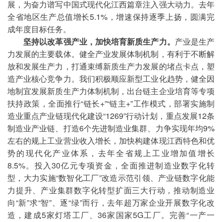
展，为奋力谱写中国式现代化江西篇章注入强大动力。去年
全省地区生产总值增长5.1%，增速保持逐季上扬，圆满完
成年度目标任务。
坚持以改革强产业，加快培育新质生产力。
产业是生产
力发展的主要载体。健全产业发展体制机制，有利于不断解
放和发展生产力，打通束缚新质生产力发展的堵点卡点，塑
造产业核心竞争力。我们积极顺应新型工业化趋势，健全因
地制宜发展新质生产力体制机制，出台链主企业培育等专项
扶持政策，全面推行“链长+”“链主+”工作模式，部署实施制
造业重点产业链现代化建设“1269”行动计划，重点发展12条
制造业产业链、打造6个先进制造业集群、力争实现年均9%
左右的规上工业营业收入增长，加快构建体现江西特色和优
势的现代化产业体系，去年全省规上工业增加值增长
8.5%。投入30亿元专项资金，全面推进制造业数字化转
型，大力实施“数智化工厂”改造示范引领、产业链数字化能
力提升、产业集群数字化转型扩面三大行动，推动制造业
向“新”求“智”、逐“绿”而行，去年超万家企业开展数字化改
造，建成5家灯塔工厂、36家国家5G工厂。完善“一产一