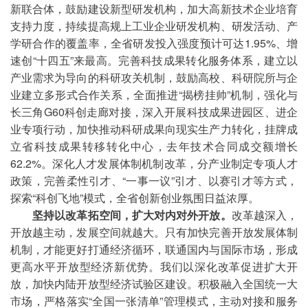
新联合体，鼓励建设新型研发机构，加大高新技术企业培育
支持力度，持续提高规上工业企业研发机构、研发活动、产
学研合作的覆盖率，全省研发投入强度预计可达1.95%、增
速创“十四五”来最高。完善科技成果转化服务体系，建立以
产业需求为导向的科研攻关机制，鼓励高校、科研院所与企
业建立多形式合作关系，全面推进“揭榜挂帅”机制，强化与
长三角G60科创走廊对接，深入开展科技成果进园区、进企
业专项行动，加快推动科研成果向现实生产力转化，挂牌成
立省科技成果转移转化中心，去年技术合同成交额增长
62.2%。深化人才发展体制机制改革，分产业制定专项人才
政策，完善柔性引才、“一事一议”引才、以赛引才等方式，
探索“科创飞地”模式，全省创新创业氛围日益浓厚。
坚持以改革拓空间，扩大对内对外开放。
改革越深入，
开放越主动，发展空间就越大。只有加快完善开放发展体制
机制，才能更好打通经济循环，联通国内与国际市场，形成
更高水平开放型经济新优势。我们以深化改革促进扩大开
放，加快内陆开放型经济试验区建设。积极融入全国统一大
市场，严格落实“全国一张清单”管理模式，主动对接和服务