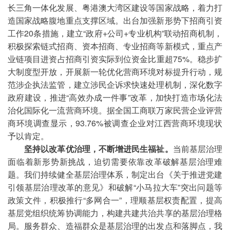
长三角一体化发展、粤港澳大湾区建设等国家战略，着力打
造国家战略腹地重点支撑区域。出台加强新形势下招商引资
工作20条措施，建立“政府+公司+专业机构”联动招商机制，
积极探索链式招商、资本招商、专业招商等新模式，重点产
业链项目进资占招商引资实际到位资金比重超75%。稳步扩
大制度型开放，开展新一轮优化营商环境对标提升行动，规
范涉企执法监管，建立涉民企诉求快速处理机制，深化数字
政府建设，推进“高效办成一件事”改革，加快打造市场化法
治化国际化一流营商环境。据全国工商联万家民营企业评营
商环境调查显示，93.76%被调查企业对江西营商环境现状
予以肯定。
坚持以改革优治理，不断增进民生福祉。
当前基层治理
面临着新形势新挑战，迫切需要依靠改革破解基层治理难
题。我们持续健全基层治理体系，制定出台《关于推进党建
引领基层治理改革的意见》和破解“小马拉大车”突出问题等
政策文件，积极推行“多网合一”，理顺基层权责配置，提高
基层党组织统筹协调能力，构建共建共治共享的基层治理格
局。服务群众、造福群众是基层治理的出发点和落脚点，我