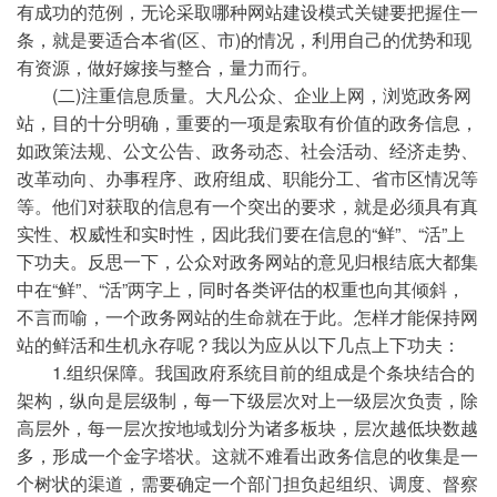
有成功的范例，无论采取哪种网站建设模式关键要把握住一
条，就是要适合本省(区、市)的情况，利用自己的优势和现
有资源，做好嫁接与整合，量力而行。
(二)注重信息质量。大凡公众、企业上网，浏览政务网
站，目的十分明确，重要的一项是索取有价值的政务信息，
如政策法规、公文公告、政务动态、社会活动、经济走势、
改革动向、办事程序、政府组成、职能分工、省市区情况等
等。他们对获取的信息有一个突出的要求，就是必须具有真
实性、权威性和实时性，因此我们要在信息的“鲜”、“活”上
下功夫。反思一下，公众对政务网站的意见归根结底大都集
中在“鲜”、“活”两字上，同时各类评估的权重也向其倾斜，
不言而喻，一个政务网站的生命就在于此。怎样才能保持网
站的鲜活和生机永存呢？我以为应从以下几点上下功夫：
1.组织保障。我国政府系统目前的组成是个条块结合的
架构，纵向是层级制，每一下级层次对上一级层次负责，除
高层外，每一层次按地域划分为诸多板块，层次越低块数越
多，形成一个金字塔状。这就不难看出政务信息的收集是一
个树状的渠道，需要确定一个部门担负起组织、调度、督察