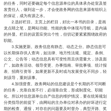
的任务，同时还要确定每个信息源单位的具体承办处室及签
发责任人，做到这一步，才会使政务网的信息来源有组织上
的保证，成为有源之水。
2.选好栏目。主页上的栏目，好比一本书的目录，是画
龙点睛之笔，是网站功能、性能的集中体现与导航，是内涵
的外显。栏目的设置应突出个性，但切记要紧紧围绕政府的
职能。
3.实施更新。政务信息有静态、动态之分。静态信息可
以长期保存供人查询，如法律、地方性法规、规定、条例、
公文、公告等；动态信息具有可变性而且供需量大，涉及面
广，如政务活动、领导变更、办事指南、审批事项、统计报
表、招商引资等，如果更新不及时或与发展变化不同步，轻
则误导，重则误事。
4.加强督查。政务网站的信息建设是个长期的不可间断
的任务，光靠自发不行，必须靠自觉，形成制度化、职能
化。所以对信息源单位自产信息的维护情况，要在统筹规划
分类指导的前提下，由网站的主办单位对承办的好坏进行定
期的检查、通报，对存在的问题要及时督办，典型开路、奖