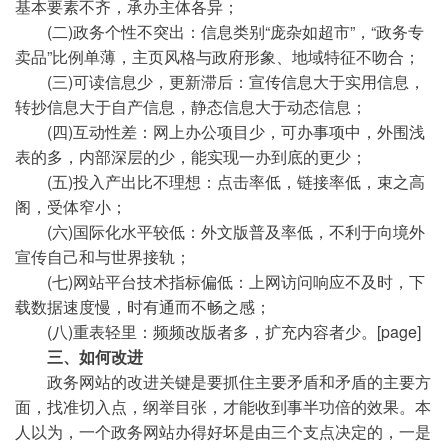
基本要素不齐，承办主体各异；
(二)政务个性不突出：信息类别“庞杂如超市”，“政务专
卖品”比例单薄，主页风格与政府形象、地域特征不吻合；
(三)可读信息少，更新滞后：宣传信息大于实用信息，
转抄信息大于自产信息，静态信息大于动态信息；
(四)互动性差：网上办公项目少，可办事项中，外围浅
表的多，内部深层的少，能实现一办到底的更少；
(五)投入产出比不理想：点击率低，链接率低，束之高
阁，受体窄小；
(六)国际化水平较低：外文版普及率低，不利于向境外
宣传自己和与世界接轨；
(七)网站平台技术指标偏低：上网访问响应不及时，下
载数据速度慢，时有通而不畅之感；
(八)重表轻里：频频改版者多，扩充内容者少。[page]
三、如何改进
政务网站的改进关键是要抓住主要矛盾和矛盾的主要方
面，找准切入点，纲举目张，才能收到事半功倍的效果。本
人以为，一个政务网站办得好坏是由三个支点决定的，一是