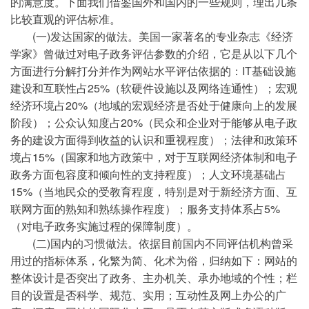
的满意度。下面我们借鉴国外和国内的一些规则，理出几条
比较直观的评估标准。
(一)发达国家的做法。美国一家著名的专业杂志《经济
学家》曾做过对电子政务评估参数的介绍，它是从以下几个
方面进行分解打分并作为网站水平评估依据的：IT基础设施
建设和互联性占25%（软硬件设施以及网络连通性）；宏观
经济环境占20%（地域的宏观经济是否处于健康向上的发展
阶段）；公众认知度占20%（民众和企业对于能够从电子政
务的建设方面得到收益的认识和重视程度）；法律和政策环
境占15%（国家和地方政策中，对于互联网经济体制和电子
政务方面包容度和倾向性的支持程度）；人文环境基础占
15%（当地民众的受教育程度，特别是对于新经济方面、互
联网方面的熟知和熟练操作程度）；服务支持体系占5%
（对电子政务实施过程的保障制度）。
(二)国内的习惯做法。依据目前国内不同评估机构曾采
用过的指标体系，化繁为简、化术为俗，归纳如下：网站的
整体设计是否突出了政务、主办机关、承办地域的个性；栏
目的设置是否科学、规范、实用；互动性及网上办公的广