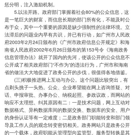
惩分明，注入激励机制。
5.以法开路。政府部门掌握着社会80%的公众信息，这
是一笔巨大的财富，而信息长期的部门所有化，不能及时公
布于众，其中一个重要的原因是缺少强制性的法律环境。立
法滞后的问题业内早有共识，并已有行动，如广州市人民政
府2003年2月24日颁布的《广州市政府信息公开规定》和海
南省人民政府2002年6月26日颁布的第153号令《海南政务
信息管理办法》就开了国内的先河，使该公开的公众信息不
公开成了相关政府部门“不作为”的违法行为，广州市和海南
省的做法大大地促进了政务公开的步伐，很值得各地借鉴。
(三)积极推进网上互动与办公。这个问题比较突出，有
点剃头挑子一头热。公众、企业希望能在网上咨询答疑、对
话、申报审批、办事办公、纳税起照、参政议政，而网站的
响应不太理想。纠其原因有二：一是技术问题，网上互动对
数据格式、异构数据库间的数据交换、数据库的安全、用户
的身份认证等有一定难度；二是政务部门职能转变和部门领
导及工作人员的观念转变密切相关。政务网站只是政务公开
的一个载体，政府职能从管理型向监管型、服务型转换是其