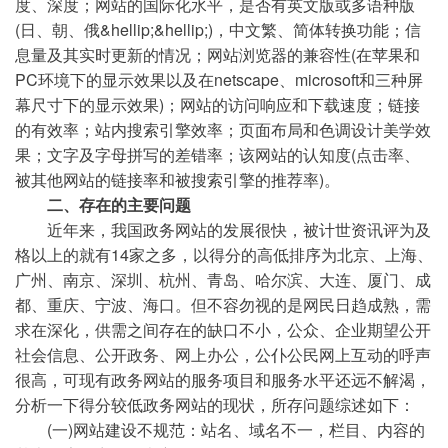
度、深度；网站的国际化水平，是否有英文版或多语种版
(日、朝、俄&hellip;&hellip;)，中文繁、简体转换功能；信
息量及其实时更新的情况；网站浏览器的兼容性(在苹果和
PC环境下的显示效果以及在netscape、microsoft和三种屏
幕尺寸下的显示效果)；网站的访问响应和下载速度；链接
的有效率；站内搜索引擎效率；页面布局和色调设计美学效
果；文字及字母拼写的差错率；该网站的认知度(点击率、
被其他网站的链接率和被搜索引擎的推荐率)。
二、存在的主要问题
近年来，我国政务网站的发展很快，被计世资讯评为及
格以上的就有14家之多，以得分的高低排序为北京、上海、
广州、南京、深圳、杭州、青岛、哈尔滨、大连、厦门、成
都、重庆、宁波、海口。但不容勿视的是网民日趋成熟，需
求在深化，供需之间存在的缺口不小，公众、企业期望公开
社会信息、公开政务、网上办公，公仆公民网上互动的呼声
很高，可现有政务网站的服务项目和服务水平还远不解渴，
分析一下得分较低政务网站的现状，所存问题综述如下：
(一)网站建设不规范：站名、域名不一，栏目、内容的