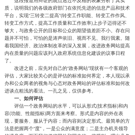
这段报道用辩证的观点透过不及格的表象分析了其实
质，说明我们的各级政府部门在依托先进的信息产品和技术
平台，实现“三转变二提高”(转变工作职能、转变工作作风、
转变工作方式，提高工作质量和工作效率)上步子迈得还不
够大，与政务公开的目标和公众的期望值差距不小。存在问
题并不可怕，可怕的是涛声依旧、视而不见、我行我素。随
着我国经济、政治体制改革的深入发展，改进政务网站提高
内在质量的问题应该列入政府系统信息化建设的议事日程
了。
改进之前，应先对自己的“政务网站”现状有一个客观的
评估，大家比较关心的是评估的标准如何界定，本人现以承
办和公众两者的视角与心态对政务网站的评估标准和如何改
进谈点粗浅的看法。一孔之见，仅供参考。
一、如何评估
评估一个政务网站的水平，可以从形式(技术指标)和内
容(功能、性能指标)两方面来考察。形式是内容的外在表
现，要服务、服从于内容；而内容则决定形式。最简单的方
法是把握两个“度”，一是公众的满意度；二是主办机关领导