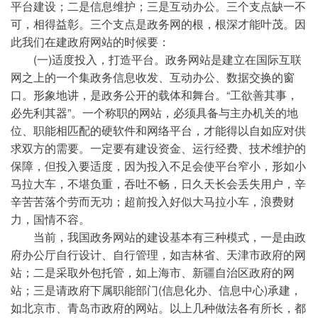
平台建设；二是信息维护；三是互动办公。三个支点缺一不
可，相得益彰。三个支点是政务网的根，根深才能叶茂。因
此我们在建政府网站的时候要：
(一)适度投入，打造平台。政务网站是建立在国际互联
网之上的一个集政务信息收发、互动办公、数据交换的窗
口。形象地讲，是政务公开的载体和舞台。“工欲善其事，
必先利其器”。一个称职的网站，必须具备与主办机关的地
位、职能相匹配的硬软件和网络平台，才能得以自如应对供
求双方的需要。一定要有建设资金、运行经费、技术维护的
保障，但投入要适度，因为投入不足会使平台窄小，形如小
马拉大车，不堪负重，吞吐不畅，日久天长会丢失用户，辛
辛苦苦落个劳而无功；超前投入好似大马拉小车，浪费财
力，国情不容。
当前，我国政务网站的建设基本有三种模式，一是由政
府办公厅自行设计、自行管理，如吉林省、天津市政府的网
站；二是采取外包托管，如上海市、新疆自治区政府的网
站；三是请政府下属职能部门(信息化办、信息中心)承建，
如北京市、青岛市政府的网站。以上几种做法各有所长，都